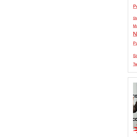
P
St
M
N
Pa
S
Tw