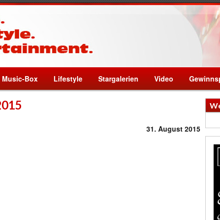
Music-Box
Lifestyle
Stargalerien
Video
Gewinnsp
2015
We
31. August 2015