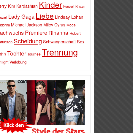
Kinder
erry
Kim Kardashian
Konzert
Kristen
Liebe
Lady Gaga
Lindsay Lohan
ewart
Michael Jackson
Miley Cyrus
Model
adonna
Premiere
achwuchs
Rihanna
Robert
Scheidung
Schwangerschaft
Sex
ttinson
Trennung
Tochter
ohn
Tournee
Verlobung
ilight