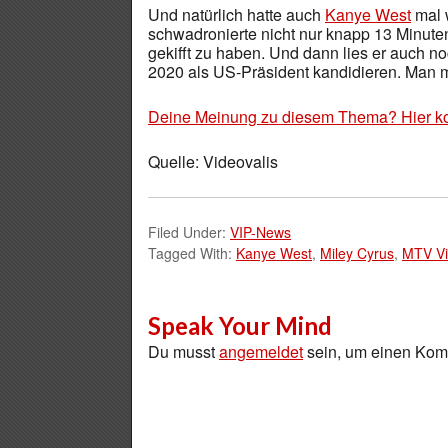
Und natürlich hatte auch
Kanye West
mal w
schwadronierte nicht nur knapp 13 Minuten
gekifft zu haben. Und dann lies er auch n
2020 als US-Präsident kandidieren. Man m
Deine Meinung zu diesem Thema? Hier k
Quelle: Videovalis
Filed Under:
VIP-News
Tagged With:
Kanye West
,
Miley Cyrus
,
MTV Vi
Speak Your Mind
Du musst
angemeldet
sein, um einen Ko