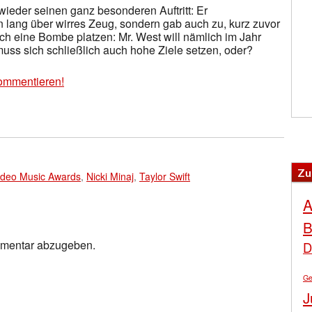
ieder seinen ganz besonderen Auftritt: Er
 lang über wirres Zeug, sondern gab auch zu, kurz zuvor
och eine Bombe platzen: Mr. West will nämlich im Jahr
uss sich schließlich auch hohe Ziele setzen, oder?
ommentieren!
Zu
deo Music Awards
,
Nicki Minaj
,
Taylor Swift
A
B
mmentar abzugeben.
D
Ge
J