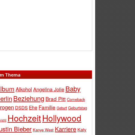
m Thema
Baby
lbum
Alkohol
Angelina Jolie
Beziehung
erlin
Brad Pitt
Comeback
rogen
Familie
Ehe
DSDS
Geburtstag
Geburt
Hochzeit
Hollywood
richt
ustin Bieber
Karriere
Katy
Kanye West