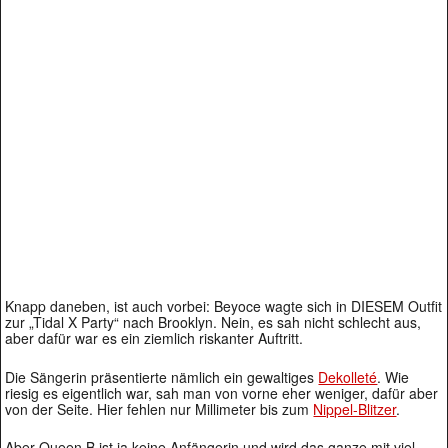
Knapp daneben, ist auch vorbei: Beyoce wagte sich in DIESEM Outfit
zur „Tidal X Party“ nach Brooklyn. Nein, es sah nicht schlecht aus,
aber dafür war es ein ziemlich riskanter Auftritt.
Die Sängerin präsentierte nämlich ein gewaltiges
Dekolleté
. Wie
riesig es eigentlich war, sah man von vorne eher weniger, dafür aber
von der Seite. Hier fehlen nur Millimeter bis zum
Nippel-Blitzer
.
Aber Queen B ist ja keine Anfängerin und wird das ganze mit viel