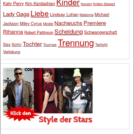
Kinder
Katy Perry
Kim Kardashian
Konzert
Kristen Stewart
Liebe
Lady Gaga
Lindsay Lohan
Michael
Madonna
Premiere
Nachwuchs
Jackson
Miley Cyrus
Model
Scheidung
Rihanna
Schwangerschaft
Robert Pattinson
Trennung
Tochter
Sex
Sohn
Tournee
Twilight
Verlobung