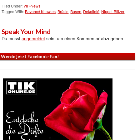
Filed Under:
VIP-News
Tagged With:
Beyoncé Knowles
,
Brüste
,
Busen
,
Dekolleté
,
Nippel-Blitzer
Speak Your Mind
Du musst
angemeldet
sein, um einen Kommentar abzugeben.
Werde jetzt Facebook-Fan!