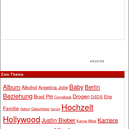
Zum Thema
Baby
Album
Berlin
Alkohol
Angelina Jolie
Beziehung
Drogen
Brad Pitt
Ehe
DSDS
Comeback
Hochzeit
Familie
Geburtstag
Geburt
Gericht
Hollywood
Justin Bieber
Karriere
Kanye West