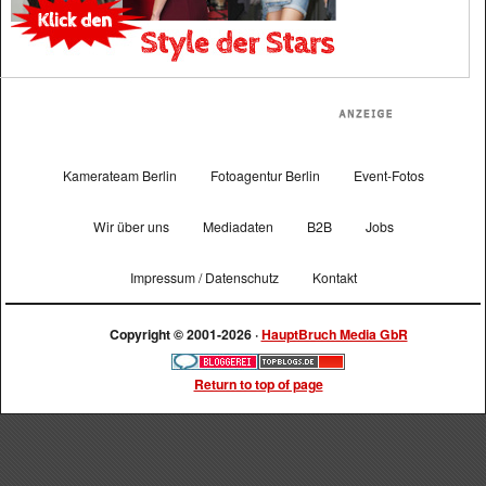
Kamerateam Berlin
Fotoagentur Berlin
Event-Fotos
Wir über uns
Mediadaten
B2B
Jobs
Impressum / Datenschutz
Kontakt
Copyright © 2001-2026 ·
HauptBruch Media GbR
Return to top of page