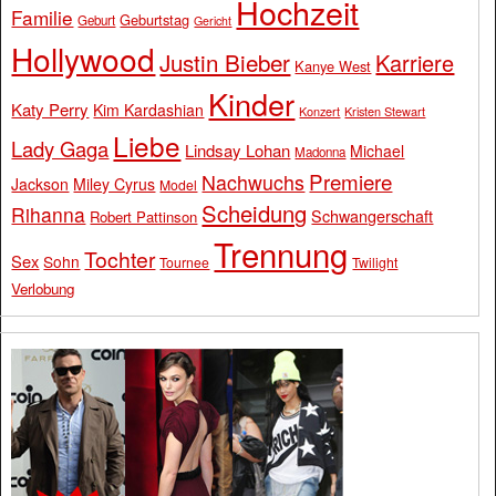
Hochzeit
Familie
Geburtstag
Geburt
Gericht
Hollywood
Justin Bieber
Karriere
Kanye West
Kinder
Katy Perry
Kim Kardashian
Konzert
Kristen Stewart
Liebe
Lady Gaga
Lindsay Lohan
Michael
Madonna
Premiere
Nachwuchs
Jackson
Miley Cyrus
Model
Scheidung
Rihanna
Schwangerschaft
Robert Pattinson
Trennung
Tochter
Sex
Sohn
Tournee
Twilight
Verlobung