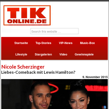
Startseite
Top-Stories
VIP-News
Music-Box
Lifestyle
Stargalerien
Video
Gewinnspiele
Nicole Scherzinger
Liebes-Comeback mit Lewis Hamilton?
9. November 2015