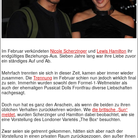
Im Februar verkündeten
Nicole Scherzinger
und
Lewis Hamilton
ihr
endgültiges Beziehungs-Aus. Sieben Jahre lang war ihre Liebe zuvor
ein ständiges Auf und Ab.
Mehrfach trennten sie sich in dieser Zeit, kamen aber immer wieder
zusammen. Die
Trennung
im Februar schien nun jedoch wirklich final
zu sein. Immerhin wurden sowohl dem Formel-1-Weltmeister als
auch der ehemaligen Pussicat Dolls Frontfrau diverse Liebschaften
nachgesagt.
Doch nun hat es ganz den Anschein, als wenn die beiden zu ihren
üblichen Verhalten zurückkehren würden. Wie
die britische „Sun“
meldet
, wurden Scherzinger und Hamilton dabei beobachtet, wie sie
eine Vorstellung des Londoner Varietés „The Box“ besuchten.
Zwar seien sie getrennt gekommen, hätten sich aber nach der
Vorstellung in einen privaten Raum zurückgezogen, den außer ihnen