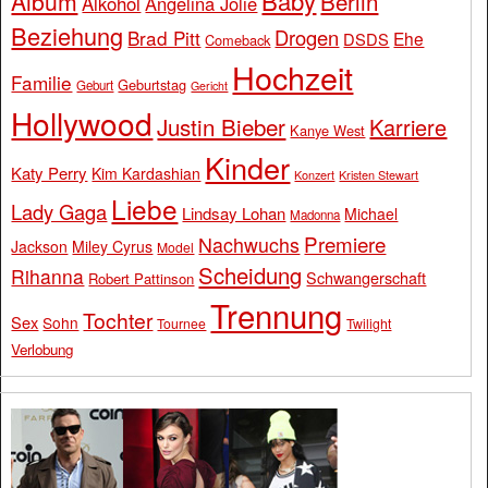
Baby
Album
Berlin
Alkohol
Angelina Jolie
Beziehung
Drogen
Brad Pitt
Ehe
DSDS
Comeback
Hochzeit
Familie
Geburtstag
Geburt
Gericht
Hollywood
Justin Bieber
Karriere
Kanye West
Kinder
Katy Perry
Kim Kardashian
Konzert
Kristen Stewart
Liebe
Lady Gaga
Lindsay Lohan
Michael
Madonna
Premiere
Nachwuchs
Jackson
Miley Cyrus
Model
Scheidung
Rihanna
Schwangerschaft
Robert Pattinson
Trennung
Tochter
Sex
Sohn
Tournee
Twilight
Verlobung