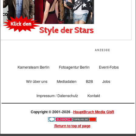
Kamerateam Berlin
Fotoagentur Berlin
Event-Fotos
Wir über uns
Mediadaten
B2B
Jobs
Impressum / Datenschutz
Kontakt
Copyright © 2001-2026 ·
HauptBruch Media GbR
Return to top of page