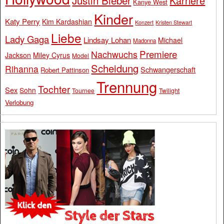
Karriere
Kanye West
Kinder
Katy Perry
Kim Kardashian
Konzert
Kristen Stewart
Liebe
Lady Gaga
Lindsay Lohan
Michael
Madonna
Premiere
Nachwuchs
Jackson
Miley Cyrus
Model
Scheidung
Rihanna
Schwangerschaft
Robert Pattinson
Trennung
Tochter
Sex
Sohn
Tournee
Twilight
Verlobung