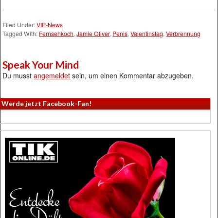
Filed Under:
VIP-News
Tagged With:
Fernsehkoch
,
Jamie Oliver
,
Penis
,
Valentinstag
,
Verbrennung
Speak Your Mind
Du musst
angemeldet
sein, um einen Kommentar abzugeben.
Werde jetzt Facebook-Fan!