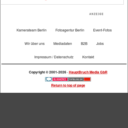
Kamerateam Berlin
Fotoagentur Berlin
Event-Fotos
Wir über uns
Mediadaten
B2B
Jobs
Impressum / Datenschutz
Kontakt
Copyright © 2001-2026 ·
HauptBruch Media GbR
Return to top of page