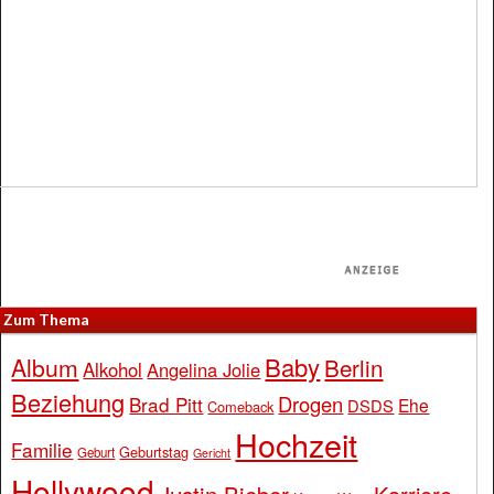
Zum Thema
Baby
Album
Berlin
Alkohol
Angelina Jolie
Beziehung
Drogen
Brad Pitt
Ehe
DSDS
Comeback
Hochzeit
Familie
Geburtstag
Geburt
Gericht
Hollywood
Justin Bieber