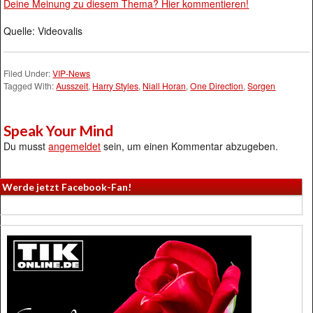
Deine Meinung zu diesem Thema? Hier kommentieren!
Quelle: Videovalis
Filed Under:
VIP-News
Tagged With:
Ausszeit
,
Harry Styles
,
Niall Horan
,
One Direction
,
Sorgen
Speak Your Mind
Du musst
angemeldet
sein, um einen Kommentar abzugeben.
Werde jetzt Facebook-Fan!