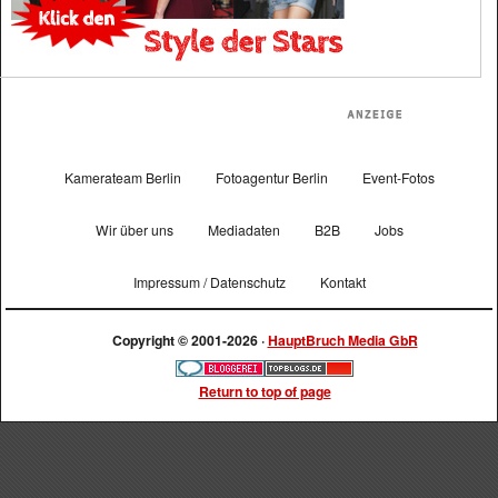
Kamerateam Berlin
Fotoagentur Berlin
Event-Fotos
Wir über uns
Mediadaten
B2B
Jobs
Impressum / Datenschutz
Kontakt
Copyright © 2001-2026 ·
HauptBruch Media GbR
Return to top of page