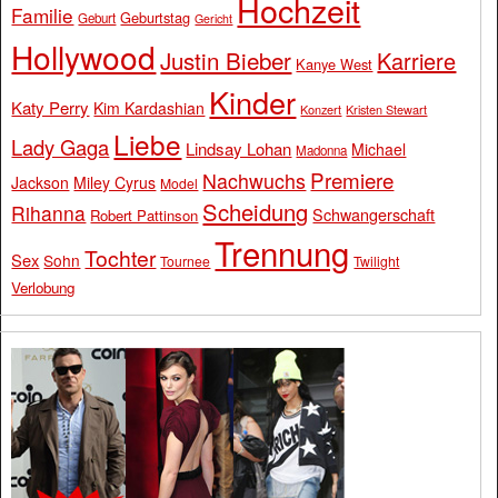
Hochzeit
Familie
Geburtstag
Geburt
Gericht
Hollywood
Justin Bieber
Karriere
Kanye West
Kinder
Katy Perry
Kim Kardashian
Konzert
Kristen Stewart
Liebe
Lady Gaga
Lindsay Lohan
Michael
Madonna
Premiere
Nachwuchs
Jackson
Miley Cyrus
Model
Scheidung
Rihanna
Schwangerschaft
Robert Pattinson
Trennung
Tochter
Sex
Sohn
Tournee
Twilight
Verlobung