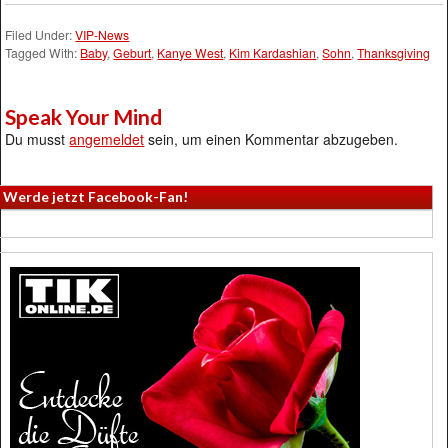
Filed Under:
VIP-News
Tagged With:
Baby
,
Geburt
,
Kanye West
,
Kim Kardashian
,
Sohn
,
Thanksgiving
Speak Your Mind
Du musst
angemeldet
sein, um einen Kommentar abzugeben.
Werde jetzt Facebook-Fan!