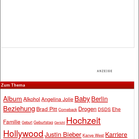
Zum Thema
Baby
Album
Berlin
Alkohol
Angelina Jolie
Beziehung
Drogen
Brad Pitt
Ehe
DSDS
Comeback
Hochzeit
Familie
Geburtstag
Geburt
Gericht
Hollywood
Justin Bieber
Karriere
Kanye West