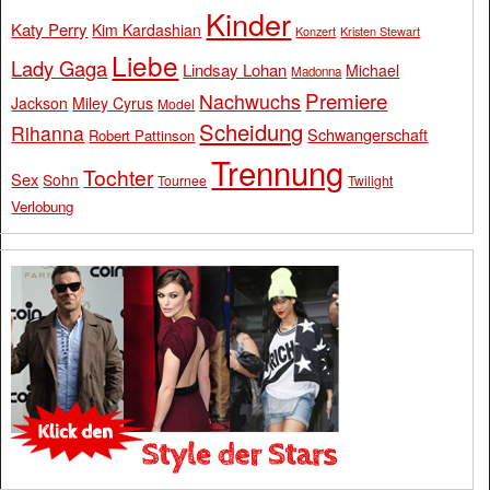
Kinder
Katy Perry
Kim Kardashian
Konzert
Kristen Stewart
Liebe
Lady Gaga
Lindsay Lohan
Michael
Madonna
Premiere
Nachwuchs
Jackson
Miley Cyrus
Model
Scheidung
Rihanna
Schwangerschaft
Robert Pattinson
Trennung
Tochter
Sex
Sohn
Tournee
Twilight
Verlobung