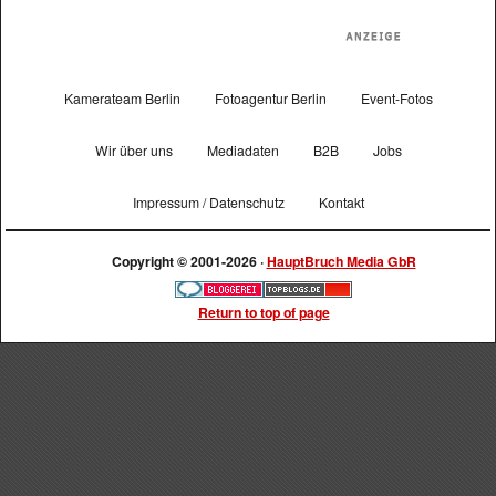
Kamerateam Berlin
Fotoagentur Berlin
Event-Fotos
Wir über uns
Mediadaten
B2B
Jobs
Impressum / Datenschutz
Kontakt
Copyright © 2001-2026 ·
HauptBruch Media GbR
Return to top of page