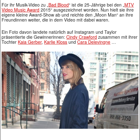
Für ihr Musik-Video zu „
Bad Blood
“ ist die 25-Jährige bei den „
MTV
Video Music Award
2015“ ausgezeichnet worden. Nun hielt sie ihre
eigene kleine Award-Show ab und reichte den „Moon Man“ an ihre
Freundinnen weiter, die in dem Video mit dabei waren.
Ein Foto davon landete natürlich auf Instagram und Taylor
präsentierte die Gewinnerinnen:
Cindy Crawford
zusammen mit ihrer
Tochter
Kaia Gerber
,
Karlie Kloss
und
Cara Delevingne
…