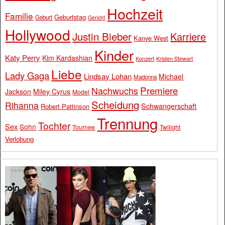
Hochzeit
Familie
Geburtstag
Geburt
Gericht
Hollywood
Justin Bieber
Karriere
Kanye West
Kinder
Katy Perry
Kim Kardashian
Konzert
Kristen Stewart
Liebe
Lady Gaga
Lindsay Lohan
Michael
Madonna
Premiere
Nachwuchs
Jackson
Miley Cyrus
Model
Scheidung
Rihanna
Schwangerschaft
Robert Pattinson
Trennung
Tochter
Sex
Sohn
Tournee
Twilight
Verlobung