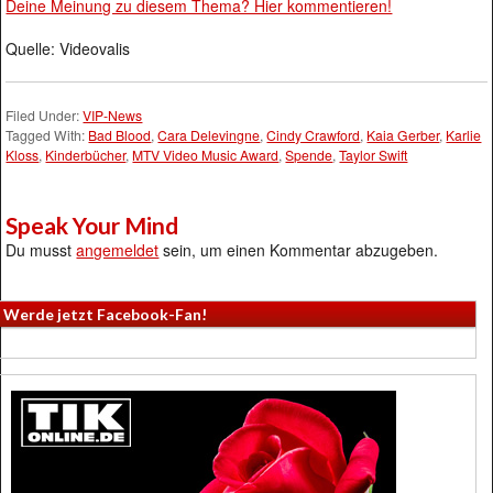
Deine Meinung zu diesem Thema? Hier kommentieren!
Quelle: Videovalis
Filed Under:
VIP-News
Tagged With:
Bad Blood
,
Cara Delevingne
,
Cindy Crawford
,
Kaia Gerber
,
Karlie
Kloss
,
Kinderbücher
,
MTV Video Music Award
,
Spende
,
Taylor Swift
Speak Your Mind
Du musst
angemeldet
sein, um einen Kommentar abzugeben.
Werde jetzt Facebook-Fan!