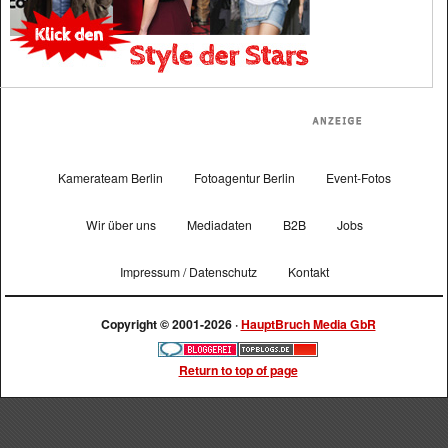
Kamerateam Berlin
Fotoagentur Berlin
Event-Fotos
Wir über uns
Mediadaten
B2B
Jobs
Impressum / Datenschutz
Kontakt
Copyright © 2001-2026 ·
HauptBruch Media GbR
Return to top of page