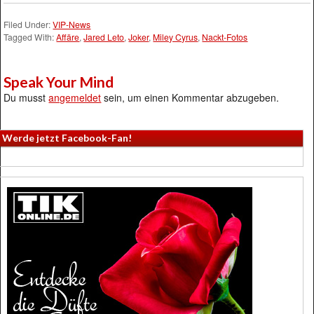
Filed Under:
VIP-News
Tagged With:
Affäre
,
Jared Leto
,
Joker
,
Miley Cyrus
,
Nackt-Fotos
Speak Your Mind
Du musst
angemeldet
sein, um einen Kommentar abzugeben.
Werde jetzt Facebook-Fan!