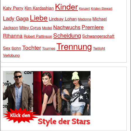
Kinder
Katy Perry
Kim Kardashian
Konzert
Kristen Stewart
Liebe
Lady Gaga
Lindsay Lohan
Michael
Madonna
Premiere
Nachwuchs
Jackson
Miley Cyrus
Model
Scheidung
Rihanna
Schwangerschaft
Robert Pattinson
Trennung
Tochter
Sex
Sohn
Tournee
Twilight
Verlobung