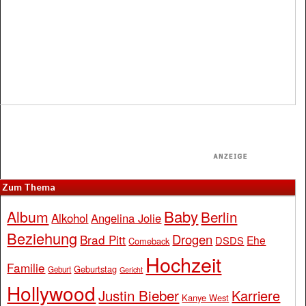
Zum Thema
Baby
Album
Berlin
Alkohol
Angelina Jolie
Beziehung
Drogen
Brad Pitt
Ehe
DSDS
Comeback
Hochzeit
Familie
Geburtstag
Geburt
Gericht
Hollywood
Justin Bieber
Karriere
Kanye West