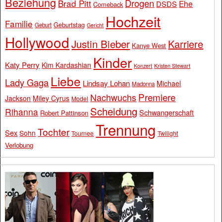
Beziehung
Drogen
Brad Pitt
Ehe
DSDS
Comeback
Hochzeit
Familie
Geburtstag
Geburt
Gericht
Hollywood
Justin Bieber
Karriere
Kanye West
Kinder
Katy Perry
Kim Kardashian
Konzert
Kristen Stewart
Liebe
Lady Gaga
Lindsay Lohan
Michael
Madonna
Premiere
Nachwuchs
Jackson
Miley Cyrus
Model
Scheidung
Rihanna
Schwangerschaft
Robert Pattinson
Trennung
Tochter
Sex
Sohn
Tournee
Twilight
Verlobung