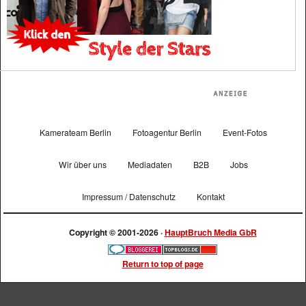
Kamerateam Berlin
Fotoagentur Berlin
Event-Fotos
Wir über uns
Mediadaten
B2B
Jobs
Impressum / Datenschutz
Kontakt
Copyright © 2001-2026 ·
HauptBruch Media GbR
Return to top of page