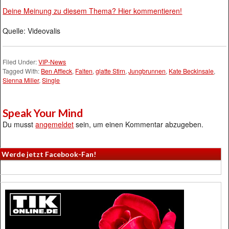
Deine Meinung zu diesem Thema? Hier kommentieren!
Quelle: Videovalis
Filed Under:
VIP-News
Tagged With:
Ben Affleck
,
Falten
,
glatte Stirn
,
Jungbrunnen
,
Kate Beckinsale
,
Sienna Miller
,
Single
Speak Your Mind
Du musst
angemeldet
sein, um einen Kommentar abzugeben.
Werde jetzt Facebook-Fan!