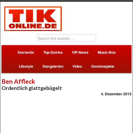
Startseite
Top-Stories
VIP-News
Music-Box
Lifestyle
Stargalerien
Video
Gewinnspiele
Ben Affleck
Ordentlich glattgebügelt
4. Dezember 2015