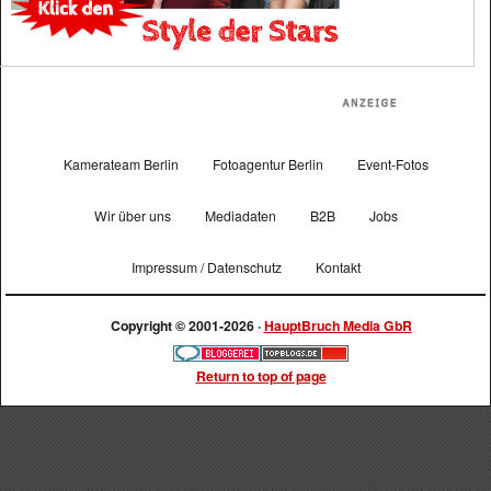
Kamerateam Berlin
Fotoagentur Berlin
Event-Fotos
Wir über uns
Mediadaten
B2B
Jobs
Impressum / Datenschutz
Kontakt
Copyright © 2001-2026 ·
HauptBruch Media GbR
Return to top of page