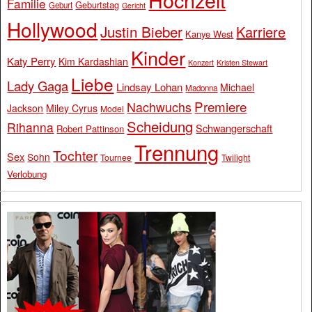
Familie
Geburtstag
Geburt
Gericht
Hollywood
Justin Bieber
Karriere
Kanye West
Kinder
Katy Perry
Kim Kardashian
Konzert
Kristen Stewart
Liebe
Lady Gaga
Lindsay Lohan
Michael
Madonna
Premiere
Nachwuchs
Jackson
Miley Cyrus
Model
Scheidung
Rihanna
Schwangerschaft
Robert Pattinson
Trennung
Tochter
Sex
Sohn
Tournee
Twilight
Verlobung