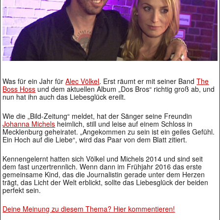
Was für ein Jahr für
Alec Völkel
. Erst räumt er mit seiner Band
The
Boss Hoss
und dem aktuellen Album „Dos Bros“ richtig groß ab, und
nun hat ihn auch das Liebesglück ereilt.
Wie die „Bild-Zeitung“ meldet, hat der Sänger seine Freundin
Johanna Michels
heimlich, still und leise auf einem Schloss in
Mecklenburg geheiratet. „Angekommen zu sein ist ein geiles Gefühl.
Ein Hoch auf die Liebe“, wird das Paar von dem Blatt zitiert.
Kennengelernt hatten sich Völkel und Michels 2014 und sind seit
dem fast unzertrennlich. Wenn dann im Frühjahr 2016 das erste
gemeinsame Kind, das die Journalistin gerade unter dem Herzen
trägt, das Licht der Welt erblickt, sollte das Liebesglück der beiden
perfekt sein.
Deine Meinung zu diesem Thema? Hier kommentieren!