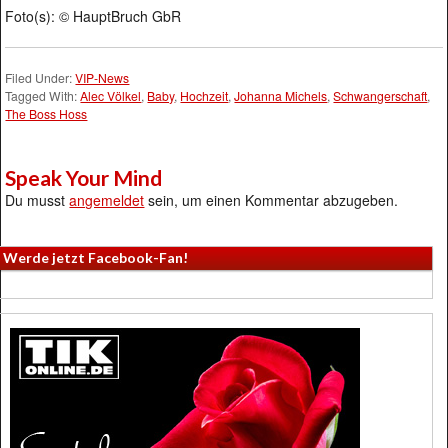
Foto(s): © HauptBruch GbR
Filed Under:
VIP-News
Tagged With:
Alec Völkel
,
Baby
,
Hochzeit
,
Johanna Michels
,
Schwangerschaft
,
The Boss Hoss
Speak Your Mind
Du musst
angemeldet
sein, um einen Kommentar abzugeben.
Werde jetzt Facebook-Fan!