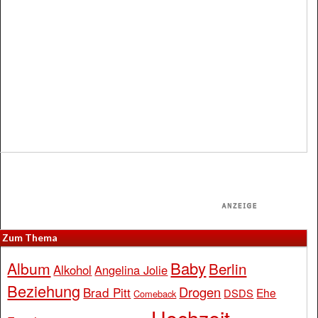
Zum Thema
Baby
Album
Berlin
Alkohol
Angelina Jolie
Beziehung
Drogen
Brad Pitt
Ehe
DSDS
Comeback
Hochzeit