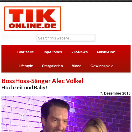
Startseite
Top-Stories
VIP-News
Music-Box
Lifestyle
Stargalerien
Video
Gewinnspiele
BossHoss-Sänger Alec Völkel
Hochzeit und Baby!
7. Dezember 2015