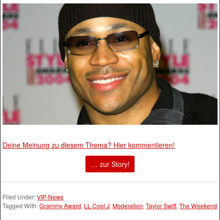
Deine Meinung zu diesem Thema? Hier kommentieren!
… zur Story!
Filed Under:
VIP-News
Tagged With:
Grammy Award
,
LL Cool J
,
Moderation
,
Taylor Swift
,
The Weekend