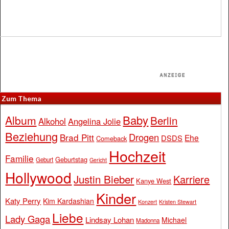
Zum Thema
Baby
Album
Berlin
Alkohol
Angelina Jolie
Beziehung
Drogen
Brad Pitt
Ehe
DSDS
Comeback
Hochzeit
Familie
Geburtstag
Geburt
Gericht
Hollywood
Justin Bieber
Karriere
Kanye West
Kinder
Katy Perry
Kim Kardashian
Konzert
Kristen Stewart
Liebe
Lady Gaga
Lindsay Lohan
Michael
Madonna