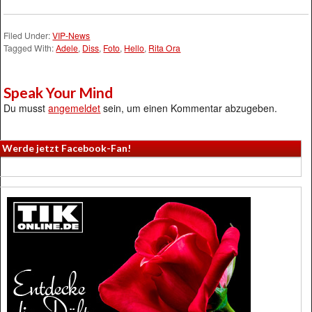
Filed Under:
VIP-News
Tagged With:
Adele
,
Diss
,
Foto
,
Hello
,
Rita Ora
Speak Your Mind
Du musst
angemeldet
sein, um einen Kommentar abzugeben.
Werde jetzt Facebook-Fan!