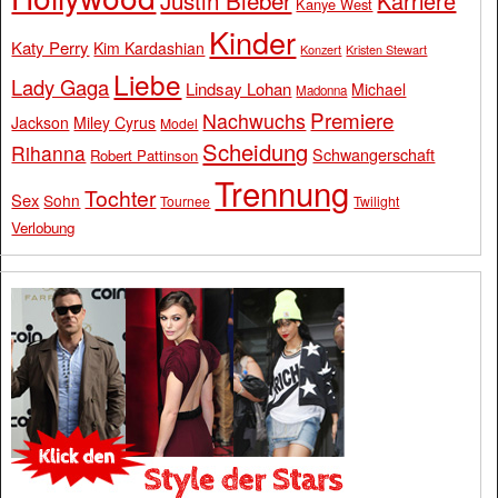
Karriere
Kanye West
Kinder
Katy Perry
Kim Kardashian
Konzert
Kristen Stewart
Liebe
Lady Gaga
Lindsay Lohan
Michael
Madonna
Premiere
Nachwuchs
Jackson
Miley Cyrus
Model
Scheidung
Rihanna
Schwangerschaft
Robert Pattinson
Trennung
Tochter
Sex
Sohn
Tournee
Twilight
Verlobung