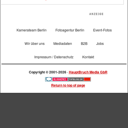
Kamerateam Berlin
Fotoagentur Berlin
Event-Fotos
Wir über uns
Mediadaten
B2B
Jobs
Impressum / Datenschutz
Kontakt
Copyright © 2001-2026 ·
HauptBruch Media GbR
Return to top of page