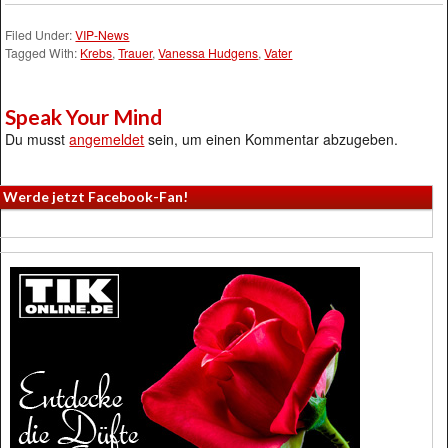
Filed Under:
VIP-News
Tagged With:
Krebs
,
Trauer
,
Vanessa Hudgens
,
Vater
Speak Your Mind
Du musst
angemeldet
sein, um einen Kommentar abzugeben.
Werde jetzt Facebook-Fan!