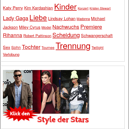
Kinder
Katy Perry
Kim Kardashian
Konzert
Kristen Stewart
Liebe
Lady Gaga
Lindsay Lohan
Michael
Madonna
Premiere
Nachwuchs
Jackson
Miley Cyrus
Model
Scheidung
Rihanna
Schwangerschaft
Robert Pattinson
Trennung
Tochter
Sex
Sohn
Tournee
Twilight
Verlobung