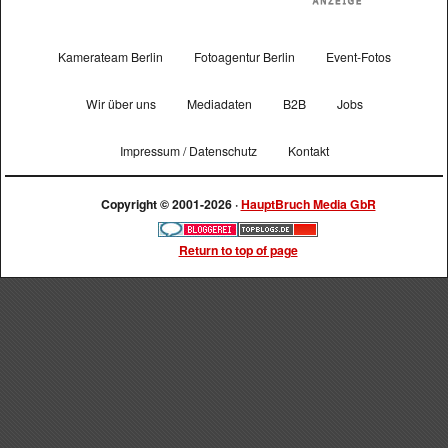
Kamerateam Berlin
Fotoagentur Berlin
Event-Fotos
Wir über uns
Mediadaten
B2B
Jobs
Impressum / Datenschutz
Kontakt
Copyright © 2001-2026 ·
HauptBruch Media GbR
Return to top of page