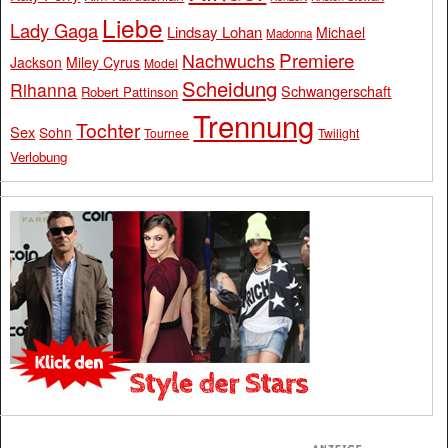
Liebe
Lady Gaga
Lindsay Lohan
Michael
Madonna
Premiere
Nachwuchs
Jackson
Miley Cyrus
Model
Scheidung
Rihanna
Schwangerschaft
Robert Pattinson
Trennung
Tochter
Sex
Sohn
Tournee
Twilight
Verlobung