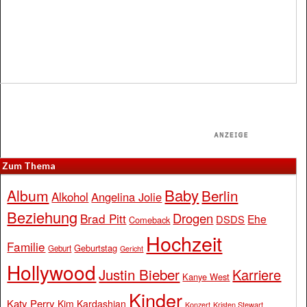
Zum Thema
Baby
Album
Berlin
Alkohol
Angelina Jolie
Beziehung
Drogen
Brad Pitt
Ehe
DSDS
Comeback
Hochzeit
Familie
Geburtstag
Geburt
Gericht
Hollywood
Justin Bieber
Karriere
Kanye West
Kinder
Katy Perry
Kim Kardashian
Konzert
Kristen Stewart