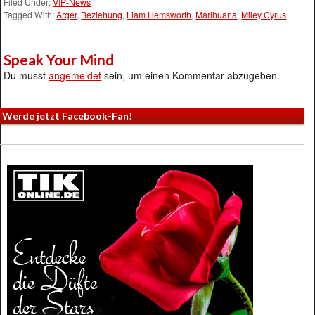
Filed Under:
VIP-News
Tagged With:
Ärger
,
Beziehung
,
Liam Hemsworth
,
Marihuana
,
Miley Cyrus
Speak Your Mind
Du musst
angemeldet
sein, um einen Kommentar abzugeben.
Werde jetzt Facebook-Fan!