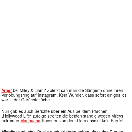
Ärger
bei Miley & Liam? Zuletzt sah man die Sängerin ohne ihren
Verlobungsring auf Instagram. Kein Wunder, dass sofort einiges los
war in der Gerüchteküche.
Nun gab es auch Berichte über ein Aus bei dem Pärchen.
„Hollywood Life“ zufolge streiten die beiden ständig wegen Mileys
extremen
Marihuana
-Konsum, von dem Liam absolut kein Fan ist.
Allerdings will eine Quelle auch erfahren haben, dass das Duo an