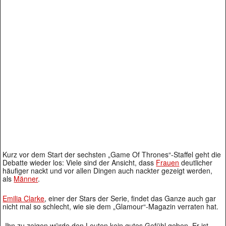
Kurz vor dem Start der sechsten „Game Of Thrones“-Staffel geht die
Debatte wieder los: Viele sind der Ansicht, dass
Frauen
deutlicher
häufiger nackt und vor allen Dingen auch nackter gezeigt werden,
als
Männer
.
Emilia Clarke
, einer der Stars der Serie, findet das Ganze auch gar
nicht mal so schlecht, wie sie dem „Glamour“-Magazin verraten hat.
„Ihn zu zeigen würde den Leuten kein gutes Gefühl geben. Er ist