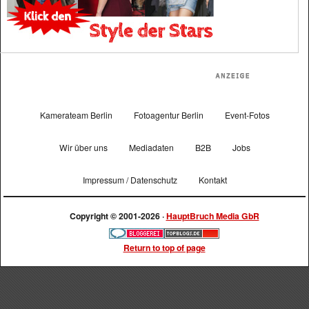
Kamerateam Berlin
Fotoagentur Berlin
Event-Fotos
Wir über uns
Mediadaten
B2B
Jobs
Impressum / Datenschutz
Kontakt
Copyright © 2001-2026 ·
HauptBruch Media GbR
Return to top of page