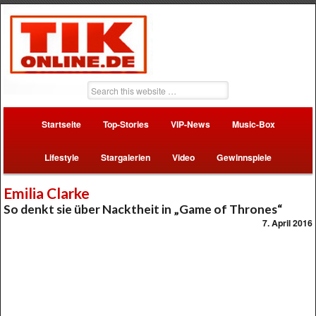
Startseite
Top-Stories
VIP-News
Music-Box
Lifestyle
Stargalerien
Video
Gewinnspiele
Emilia Clarke
So denkt sie über Nacktheit in „Game of Thrones“
7. April 2016