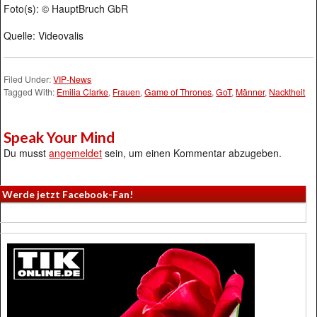
Foto(s): © HauptBruch GbR
Quelle: Videovalis
Filed Under:
VIP-News
Tagged With:
Emilia Clarke
,
Frauen
,
Game of Thrones
,
GoT
,
Männer
,
Nacktheit
Speak Your Mind
Du musst
angemeldet
sein, um einen Kommentar abzugeben.
Werde jetzt Facebook-Fan!