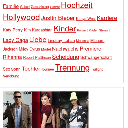
Hochzeit
Familie
Geburtstag
Geburt
Gericht
Hollywood
Justin Bieber
Karriere
Kanye West
Kinder
Katy Perry
Kim Kardashian
Konzert
Kristen Stewart
Liebe
Lady Gaga
Lindsay Lohan
Michael
Madonna
Premiere
Nachwuchs
Jackson
Miley Cyrus
Model
Scheidung
Rihanna
Schwangerschaft
Robert Pattinson
Trennung
Tochter
Sex
Sohn
Tournee
Twilight
Verlobung