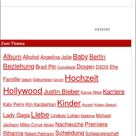
Zum Thema
Baby
Album
Berlin
Alkohol
Angelina Jolie
Beziehung
Drogen
Brad Pitt
Ehe
DSDS
Comeback
Hochzeit
Familie
Geburtstag
Geburt
Gericht
Hollywood
Justin Bieber
Karriere
Kanye West
Kinder
Katy Perry
Kim Kardashian
Konzert
Kristen Stewart
Liebe
Lady Gaga
Lindsay Lohan
Michael
Madonna
Premiere
Nachwuchs
Jackson
Miley Cyrus
Model
Scheidung
Rihanna
Schwangerschaft
Robert Pattinson