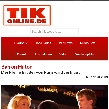
Startseite
Top-Stories
VIP-News
Music-Box
Lifestyle
Stargalerien
Video
Gewinnspiele
Barron Hilton
Der kleine Bruder von Paris wird verklagt
6. Februar 2009