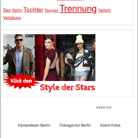
Trennung
Tochter
Sex
Sohn
Tournee
Twilight
Verlobung
Kamerateam Berlin
Fotoagentur Berlin
Event-Fotos