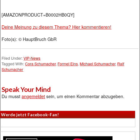
[AMAZONPRODUCT=B0002HB0QY]
Deine Meinung zu diesem Thema? Hier kommentieren!
Foto(s): © HauptBruch GbR
Filed Under:
VIP-News
Tagged With:
Cora Schumacher
,
Formel Eins
,
Michael Schumacher
,
Ralf
Schumacher
Speak Your Mind
Du musst
angemeldet
sein, um einen Kommentar abzugeben.
Werde jetzt Facebook-Fan!