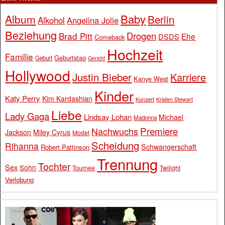
Baby
Album
Berlin
Alkohol
Angelina Jolie
Beziehung
Drogen
Brad Pitt
Ehe
DSDS
Comeback
Hochzeit
Familie
Geburtstag
Geburt
Gericht
Hollywood
Justin Bieber
Karriere
Kanye West
Kinder
Katy Perry
Kim Kardashian
Konzert
Kristen Stewart
Liebe
Lady Gaga
Lindsay Lohan
Michael
Madonna
Premiere
Nachwuchs
Jackson
Miley Cyrus
Model
Scheidung
Rihanna
Schwangerschaft
Robert Pattinson
Trennung
Tochter
Sex
Sohn
Tournee
Twilight
Verlobung