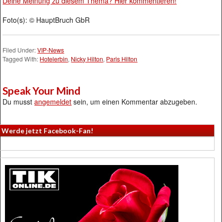
Deine Meinung zu diesem Thema? Hier kommentieren!
Foto(s): © HauptBruch GbR
Filed Under:
VIP-News
Tagged With:
Hotelerbin
,
Nicky Hilton
,
Paris Hilton
Speak Your Mind
Du musst
angemeldet
sein, um einen Kommentar abzugeben.
Werde jetzt Facebook-Fan!