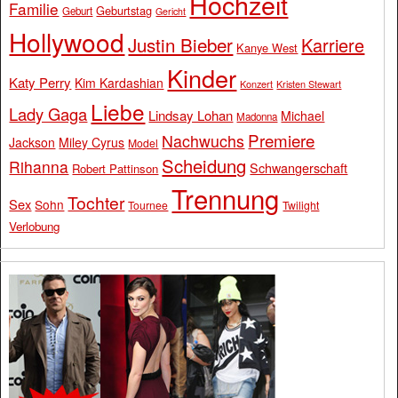
Hochzeit
Familie
Geburtstag
Geburt
Gericht
Hollywood
Justin Bieber
Karriere
Kanye West
Kinder
Katy Perry
Kim Kardashian
Konzert
Kristen Stewart
Liebe
Lady Gaga
Lindsay Lohan
Michael
Madonna
Premiere
Nachwuchs
Jackson
Miley Cyrus
Model
Scheidung
Rihanna
Schwangerschaft
Robert Pattinson
Trennung
Tochter
Sex
Sohn
Tournee
Twilight
Verlobung