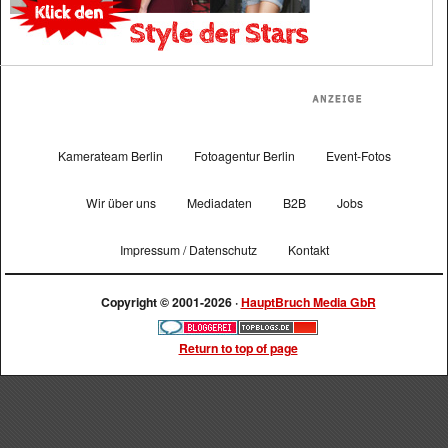
Kamerateam Berlin
Fotoagentur Berlin
Event-Fotos
Wir über uns
Mediadaten
B2B
Jobs
Impressum / Datenschutz
Kontakt
Copyright © 2001-2026 ·
HauptBruch Media GbR
Return to top of page