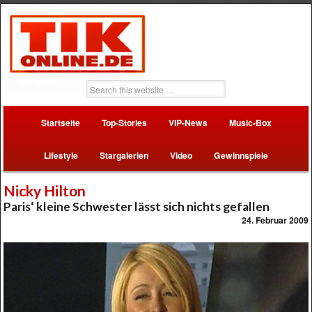
Startseite
Top-Stories
VIP-News
Music-Box
Lifestyle
Stargalerien
Video
Gewinnspiele
Nicky Hilton
Paris‘ kleine Schwester lässt sich nichts gefallen
24. Februar 2009