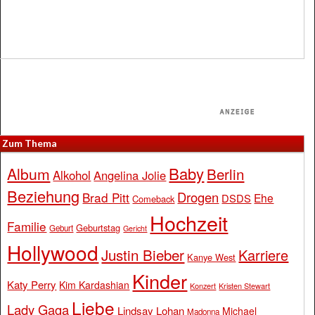
Zum Thema
Baby
Album
Berlin
Alkohol
Angelina Jolie
Beziehung
Drogen
Brad Pitt
Ehe
DSDS
Comeback
Hochzeit
Familie
Geburtstag
Geburt
Gericht
Hollywood
Justin Bieber
Karriere
Kanye West
Kinder
Katy Perry
Kim Kardashian
Konzert
Kristen Stewart
Liebe
Lady Gaga
Lindsay Lohan
Michael
Madonna