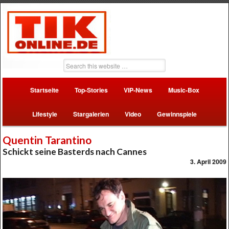
Startseite
Top-Stories
VIP-News
Music-Box
Lifestyle
Stargalerien
Video
Gewinnspiele
Quentin Tarantino
Schickt seine Basterds nach Cannes
3. April 2009