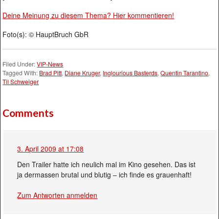
Deine Meinung zu diesem Thema? Hier kommentieren!
Foto(s): © HauptBruch GbR
Filed Under:
VIP-News
Tagged With:
Brad Pitt
,
Diane Kruger
,
Inglourious Basterds
,
Quentin Tarantino
,
Til Schweiger
Comments
3. April 2009 at 17:08
Den Trailer hatte ich neulich mal im Kino gesehen. Das ist
ja dermassen brutal und blutig – ich finde es grauenhaft!
Zum Antworten anmelden