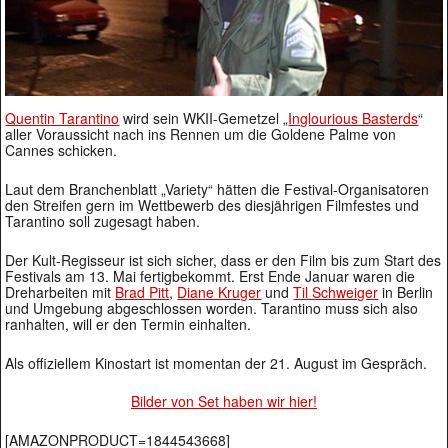
Quentin Tarantino
wird sein WKII-Gemetzel „
Inglourious Basterds
“
aller Voraussicht nach ins Rennen um die Goldene Palme von
Cannes schicken.
Laut dem Branchenblatt „Variety“ hätten die Festival-Organisatoren
den Streifen gern im Wettbewerb des diesjährigen Filmfestes und
Tarantino soll zugesagt haben.
Der Kult-Regisseur ist sich sicher, dass er den Film bis zum Start des
Festivals am 13. Mai fertigbekommt. Erst Ende Januar waren die
Dreharbeiten mit
Brad Pitt
,
Diane Kruger
und
Til Schweiger
in Berlin
und Umgebung abgeschlossen worden. Tarantino muss sich also
ranhalten, will er den Termin einhalten.
Als offiziellem Kinostart ist momentan der 21. August im Gespräch.
Bilder von Set haben wir hier!
[AMAZONPRODUCT=1844543668]