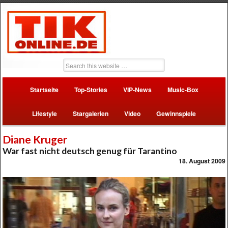
Startseite
Top-Stories
VIP-News
Music-Box
Lifestyle
Stargalerien
Video
Gewinnspiele
Diane Kruger
War fast nicht deutsch genug für Tarantino
18. August 2009