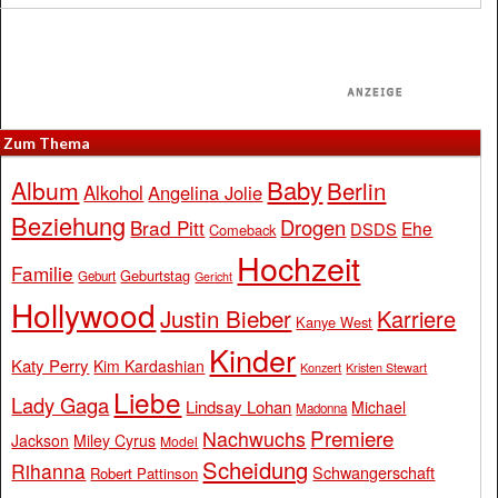
Zum Thema
Baby
Album
Berlin
Alkohol
Angelina Jolie
Beziehung
Drogen
Brad Pitt
Ehe
DSDS
Comeback
Hochzeit
Familie
Geburtstag
Geburt
Gericht
Hollywood
Justin Bieber
Karriere
Kanye West
Kinder
Katy Perry
Kim Kardashian
Konzert
Kristen Stewart
Liebe
Lady Gaga
Lindsay Lohan
Michael
Madonna
Premiere
Nachwuchs
Jackson
Miley Cyrus
Model
Scheidung
Rihanna
Schwangerschaft
Robert Pattinson