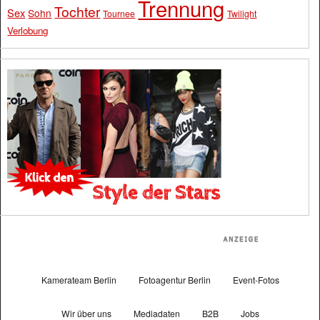
Trennung
Tochter
Sex
Sohn
Tournee
Twilight
Verlobung
Kamerateam Berlin
Fotoagentur Berlin
Event-Fotos
Wir über uns
Mediadaten
B2B
Jobs