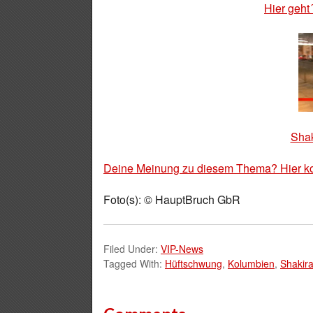
Hier geht
Shak
Deine Meinung zu diesem Thema? Hier k
Foto(s): © HauptBruch GbR
Filed Under:
VIP-News
Tagged With:
Hüftschwung
,
Kolumbien
,
Shakir