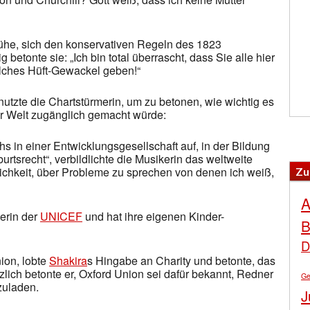
ühe, sich den konservativen Regeln des 1823
etonte sie: „Ich bin total überrascht, dass Sie alle hier
elches Hüft-Gewackel geben!“
nutzte die Chartstürmerin, um zu betonen, wie wichtig es
er Welt zugänglich gemacht würde:
 in einer Entwicklungsgesellschaft auf, in der Bildung
urtsrecht“, verbildlichte die Musikerin das weltweite
lichkeit, über Probleme zu sprechen von denen ich weiß,
Zu
A
erin der
UNICEF
und hat ihre eigenen Kinder-
B
D
ion, lobte
Shakira
s Hingabe an Charity und betonte, das
lich betonte er, Oxford Union sei dafür bekannt, Redner
Ge
zuladen.
J