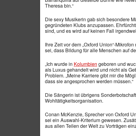
Theresa bin.“
Die sexy Musikerin gab sich besondere M
gegründeten Klubs anzupassen. Ehrfürchtig b
sind, und es wird auf keinen Fall irgendw
Ihre Zeit vor dem „Oxford Union“-Mikrofon 
sei, dass Bildung für alle Menschen auf d
„Ich wurde in
Kolumbien
geboren und wuchs
als Luxus gehandelt wird und nicht als Geb
Problem. „Meine Karriere gibt mir die Mög
dass sie angesprochen werden müssen.“
Die Sängerin ist übrigens Sonderbotschaft
Wohltätigkeitsorganisation.
Conan McKenzie, Sprecher von Oxford Un
sei ein Auswahl-Kriterium gewesen. Zusätz
aus allen Teilen der Welt zu Vorträgen ein