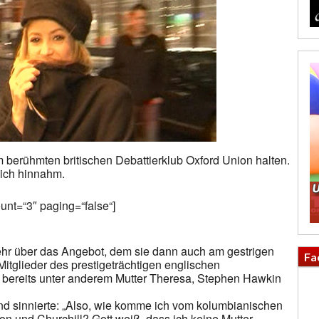
 berühmten britischen Debattierklub Oxford Union halten.
dlich hinnahm.
count=“3″ paging=“false“]
sehr über das Angebot, dem sie dann auch am gestrigen
Fa
tglieder des prestigeträchtigen englischen
t bereits unter anderem Mutter Theresa, Stephen Hawkin
und sinnierte: „Also, wie komme ich vom kolumbianischen
n und Churchill? Gott weiß, dass ich keine Mutter