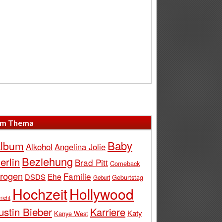
m Thema
Baby
lbum
Alkohol
Angelina Jolie
Beziehung
erlin
Brad Pitt
Comeback
rogen
Familie
Ehe
DSDS
Geburtstag
Geburt
Hochzeit
Hollywood
richt
ustin Bieber
Karriere
Katy
Kanye West