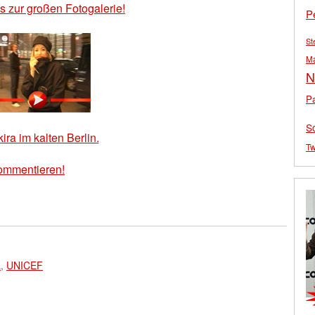
´s zur großen Fotogalerie!
P
St
M
N
Pa
S
ira im kalten Berlin.
Tw
ommentieren!
a
,
UNICEF