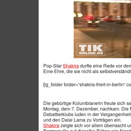
Pop-Star
Shakira
durfte eine Rede vor dem
Eine Ehre, die sie nicht als selbstverstän
[lg_folder folder=“shakira-friert-in-berlin“ 
Die gebürtige Kolumbianerin freute sich 
Montag, dem 7. Dezember, nachkam. Die Mi
Debattierklubs luden in der Vergangenhei
und den Dalai Lama zu Vorträgen ein.
Shakira
zeigte sich vor allem überrascht 
Barranquilla auf dieselbe Bühne wie Newto