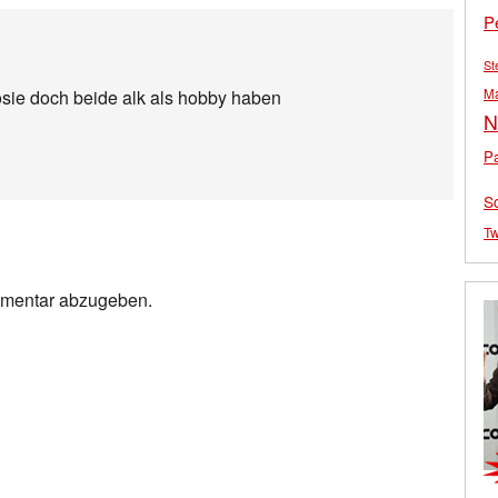
P
St
M
sie doch beide alk als hobby haben
N
Pa
S
Tw
mmentar abzugeben.