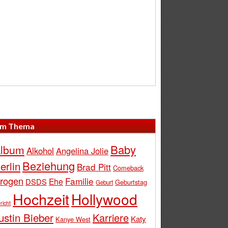
m Thema
Baby
lbum
Alkohol
Angelina Jolie
Beziehung
erlin
Brad Pitt
Comeback
rogen
Familie
Ehe
DSDS
Geburtstag
Geburt
Hochzeit
Hollywood
richt
ustin Bieber
Karriere
Katy
Kanye West