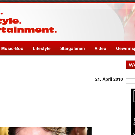
Music-Box
Lifestyle
Stargalerien
Video
Gewinnsp
We
21. April 2010