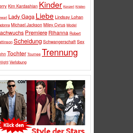
Kinder
erry
Kim Kardashian
Konzert
Kristen
Liebe
Lady Gaga
Lindsay Lohan
ewart
Michael Jackson
Miley Cyrus
Model
adonna
Premiere
achwuchs
Rihanna
Robert
Scheidung
Schwangerschaft
Sex
ttinson
Trennung
Tochter
ohn
Tournee
Verlobung
ilight