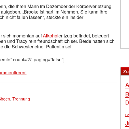
erin, die ihren Mann im Dezember der Körperverletzung
ht aufgeben. „Brooke ist hart im Nehmen. Sie kann ihre
nicht fallen lassen“, steckte ein Insider
er sich momentan auf
Alkohol
entzug befindet, beteuert
n und Tracy rein freundschaftlich sei. Beide hätten sich
 die Schwester einer Patientin sei.
nemie“ count=“3″ paging=“false“]
Zu
ommentieren!
A
B
 Sheen
,
Trennung
D
Ge
J