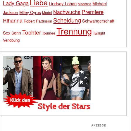
Liebe
Lady Gaga
Lindsay Lohan
Michael
Madonna
Premiere
Nachwuchs
Jackson
Miley Cyrus
Model
Scheidung
Rihanna
Schwangerschaft
Robert Pattinson
Trennung
Tochter
Sex
Sohn
Tournee
Twilight
Verlobung