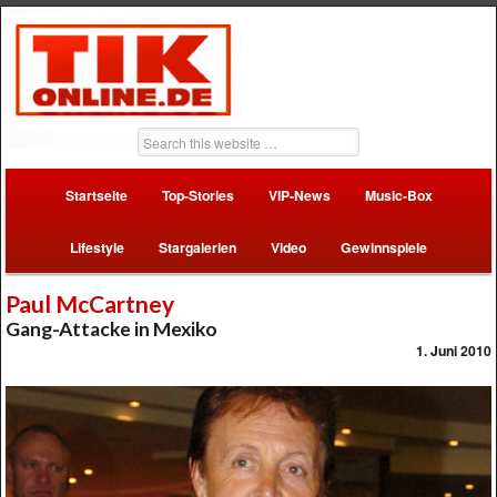
Startseite
Top-Stories
VIP-News
Music-Box
Lifestyle
Stargalerien
Video
Gewinnspiele
Paul McCartney
Gang-Attacke in Mexiko
1. Juni 2010