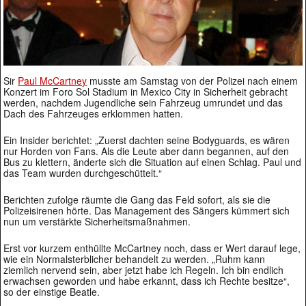
Sir
Paul McCartney
musste am Samstag von der Polizei nach einem
Konzert im Foro Sol Stadium in Mexico City in Sicherheit gebracht
werden, nachdem Jugendliche sein Fahrzeug umrundet und das
Dach des Fahrzeuges erklommen hatten.
Ein Insider berichtet: „Zuerst dachten seine Bodyguards, es wären
nur Horden von Fans. Als die Leute aber dann begannen, auf den
Bus zu klettern, änderte sich die Situation auf einen Schlag. Paul und
das Team wurden durchgeschüttelt.“
Berichten zufolge räumte die Gang das Feld sofort, als sie die
Polizeisirenen hörte. Das Management des Sängers kümmert sich
nun um verstärkte Sicherheitsmaßnahmen.
Erst vor kurzem enthüllte McCartney noch, dass er Wert darauf lege,
wie ein Normalsterblicher behandelt zu werden. „Ruhm kann
ziemlich nervend sein, aber jetzt habe ich Regeln. Ich bin endlich
erwachsen geworden und habe erkannt, dass ich Rechte besitze“,
so der einstige Beatle.