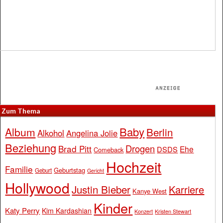
Zum Thema
Baby
Album
Berlin
Alkohol
Angelina Jolie
Beziehung
Drogen
Brad Pitt
Ehe
DSDS
Comeback
Hochzeit
Familie
Geburtstag
Geburt
Gericht
Hollywood
Justin Bieber
Karriere
Kanye West
Kinder
Katy Perry
Kim Kardashian
Konzert
Kristen Stewart