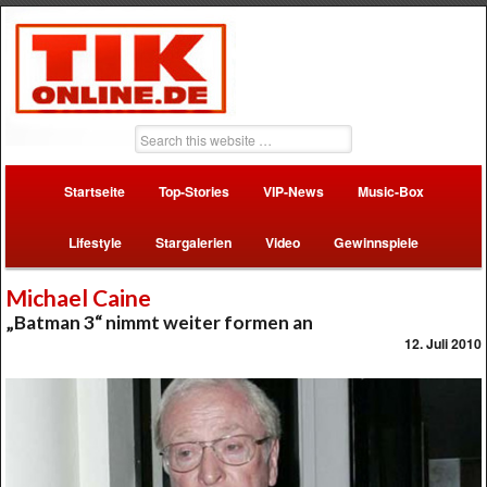
Startseite
Top-Stories
VIP-News
Music-Box
Lifestyle
Stargalerien
Video
Gewinnspiele
Michael Caine
„Batman 3“ nimmt weiter formen an
12. Juli 2010