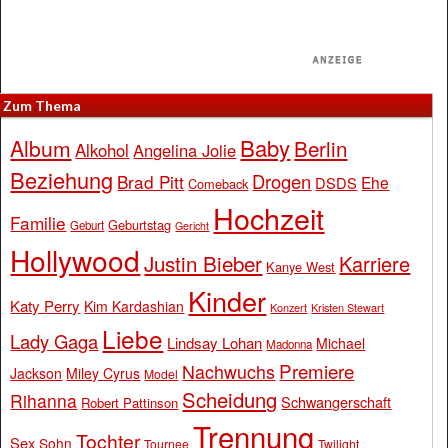
Zum Thema
Baby
Album
Berlin
Alkohol
Angelina Jolie
Beziehung
Drogen
Brad Pitt
Ehe
DSDS
Comeback
Hochzeit
Familie
Geburtstag
Geburt
Gericht
Hollywood
Justin Bieber
Karriere
Kanye West
Kinder
Katy Perry
Kim Kardashian
Konzert
Kristen Stewart
Liebe
Lady Gaga
Lindsay Lohan
Michael
Madonna
Premiere
Nachwuchs
Jackson
Miley Cyrus
Model
Scheidung
Rihanna
Schwangerschaft
Robert Pattinson
Trennung
Tochter
Sex
Sohn
Tournee
Twilight