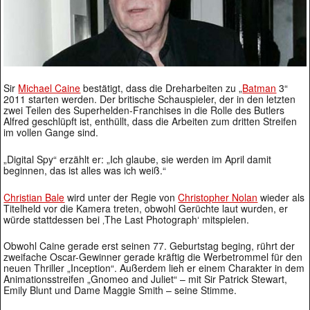
Sir
Michael Caine
bestätigt, dass die Dreharbeiten zu „
Batman
3“
2011 starten werden. Der britische Schauspieler, der in den letzten
zwei Teilen des Superhelden-Franchises in die Rolle des Butlers
Alfred geschlüpft ist, enthüllt, dass die Arbeiten zum dritten Streifen
im vollen Gange sind.
„Digital Spy“ erzählt er: „Ich glaube, sie werden im April damit
beginnen, das ist alles was ich weiß.“
Christian Bale
wird unter der Regie von
Christopher Nolan
wieder als
Titelheld vor die Kamera treten, obwohl Gerüchte laut wurden, er
würde stattdessen bei ‚The Last Photograph‘ mitspielen.
Obwohl Caine gerade erst seinen 77. Geburtstag beging, rührt der
zweifache Oscar-Gewinner gerade kräftig die Werbetrommel für den
neuen Thriller „Inception“. Außerdem lieh er einem Charakter in dem
Animationsstreifen „Gnomeo and Juliet“ – mit Sir Patrick Stewart,
Emily Blunt und Dame Maggie Smith – seine Stimme.