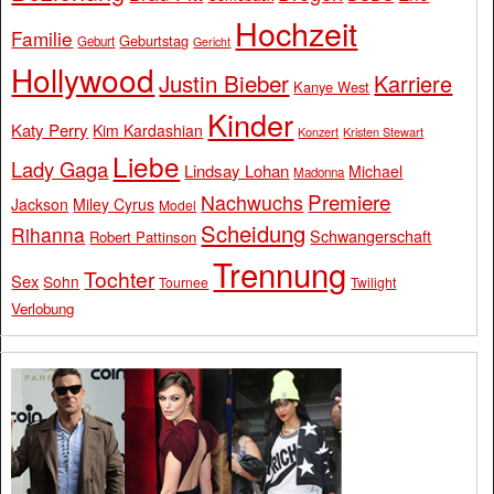
Hochzeit
Familie
Geburtstag
Geburt
Gericht
Hollywood
Justin Bieber
Karriere
Kanye West
Kinder
Katy Perry
Kim Kardashian
Konzert
Kristen Stewart
Liebe
Lady Gaga
Lindsay Lohan
Michael
Madonna
Premiere
Nachwuchs
Jackson
Miley Cyrus
Model
Scheidung
Rihanna
Schwangerschaft
Robert Pattinson
Trennung
Tochter
Sex
Sohn
Tournee
Twilight
Verlobung