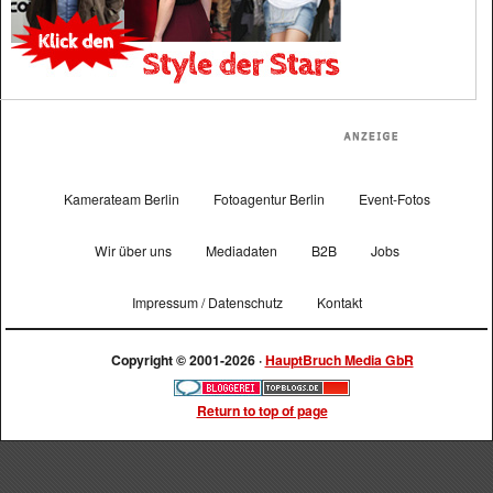
Kamerateam Berlin
Fotoagentur Berlin
Event-Fotos
Wir über uns
Mediadaten
B2B
Jobs
Impressum / Datenschutz
Kontakt
Copyright © 2001-2026 ·
HauptBruch Media GbR
Return to top of page