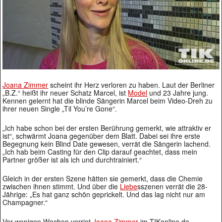
Joana Zimmer
scheint ihr Herz verloren zu haben. Laut der Berliner
„B.Z.“ heißt ihr neuer Schatz Marcel, ist
Model
und 23 Jahre jung.
Kennen gelernt hat die blinde Sängerin Marcel beim Video-Dreh zu
ihrer neuen Single „Til You’re Gone“.
„Ich habe schon bei der ersten Berührung gemerkt, wie attraktiv er
ist“, schwärmt Joana gegenüber dem Blatt. Dabei sei ihre erste
Begegnung kein Blind Date gewesen, verrät die Sängerin lachend.
„Ich hab beim Casting für den Clip darauf geachtet, dass mein
Partner größer ist als ich und durchtrainiert.“
Gleich in der ersten Szene hätten sie gemerkt, dass die Chemie
zwischen ihnen stimmt. Und über die
Liebe
sszenen verrät die 28-
Jährige: „Es hat ganz schön geprickelt. Und das lag nicht nur am
Champagner.“
Vor wenigen Wochen verriet
Joana Zimmer
im TIKonline.de-