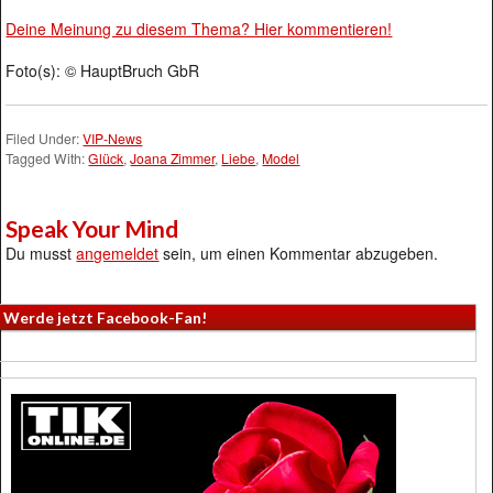
Deine Meinung zu diesem Thema? Hier kommentieren!
Foto(s): © HauptBruch GbR
Filed Under:
VIP-News
Tagged With:
Glück
,
Joana Zimmer
,
Liebe
,
Model
Speak Your Mind
Du musst
angemeldet
sein, um einen Kommentar abzugeben.
Werde jetzt Facebook-Fan!