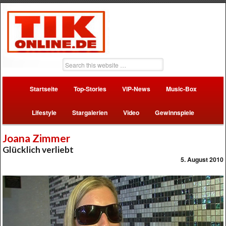
Startseite
Top-Stories
VIP-News
Music-Box
Lifestyle
Stargalerien
Video
Gewinnspiele
Joana Zimmer
Glücklich verliebt
5. August 2010