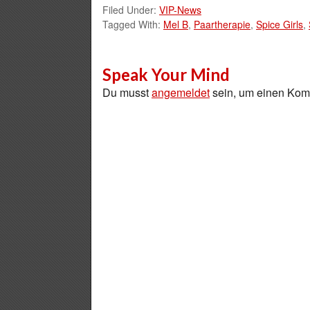
Filed Under:
VIP-News
Tagged With:
Mel B
,
Paartherapie
,
Spice Girls
,
Speak Your Mind
Du musst
angemeldet
sein, um einen Ko