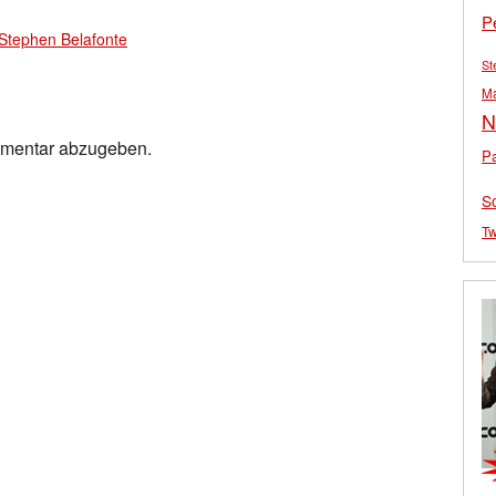
P
Stephen Belafonte
St
M
N
mmentar abzugeben.
Pa
S
Tw