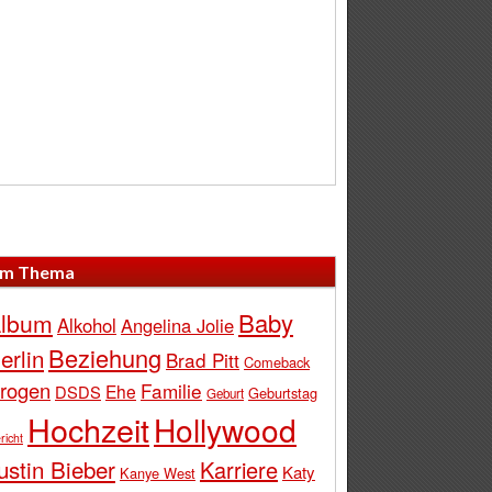
m Thema
Baby
lbum
Alkohol
Angelina Jolie
Beziehung
erlin
Brad Pitt
Comeback
rogen
Familie
Ehe
DSDS
Geburtstag
Geburt
Hochzeit
Hollywood
richt
ustin Bieber
Karriere
Katy
Kanye West