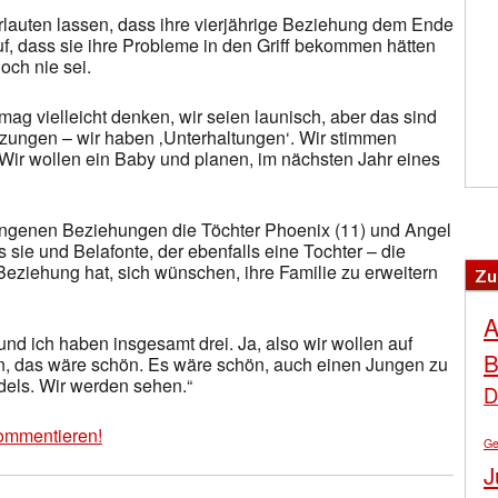
rlauten lassen, dass ihre vierjährige Beziehung dem Ende
f, dass sie ihre Probleme in den Griff bekommen hätten
och nie sei.
mag vielleicht denken, wir seien launisch, aber das sind
tzungen – wir haben ‚Unterhaltungen‘. Wir stimmen
 Wir wollen ein Baby und planen, im nächsten Jahr eines
gangenen Beziehungen die Töchter Phoenix (11) und Angel
ass sie und Belafonte, der ebenfalls eine Tochter – die
 Beziehung hat, sich wünschen, ihre Familie zu erweitern
Zu
A
 und ich haben insgesamt drei. Ja, also wir wollen auf
B
, das wäre schön. Es wäre schön, auch einen Jungen zu
dels. Wir werden sehen.“
D
ommentieren!
Ge
J