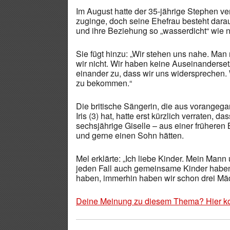
Im August hatte der 35-jährige Stephen ve
zuginge, doch seine Ehefrau besteht darau
und ihre Beziehung so „wasserdicht“ wie n
Sie fügt hinzu: „Wir stehen uns nahe. Man 
wir nicht. Wir haben keine Auseinanderse
einander zu, dass wir uns widersprechen.
zu bekommen.“
Die britische Sängerin, die aus vorange
Iris (3) hat, hatte erst kürzlich verraten, d
sechsjährige Giselle – aus einer früheren
und gerne einen Sohn hätten.
Mel erklärte: „Ich liebe Kinder. Mein Mann
jeden Fall auch gemeinsame Kinder haben
haben, immerhin haben wir schon drei Mä
Deine Meinung zu diesem Thema? Hier k