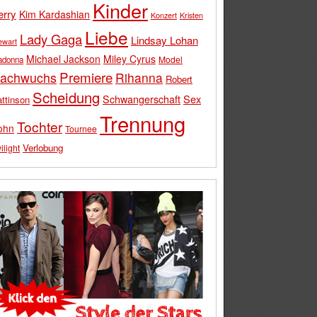
Kinder
erry
Kim Kardashian
Konzert
Kristen
Liebe
Lady Gaga
Lindsay Lohan
ewart
Michael Jackson
Miley Cyrus
Model
adonna
Premiere
achwuchs
Rihanna
Robert
Scheidung
Schwangerschaft
Sex
ttinson
Trennung
Tochter
ohn
Tournee
Verlobung
ilight