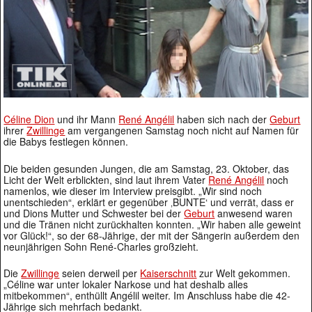
Céline Dion
und ihr Mann
René Angélil
haben sich nach der
Geburt
ihrer
Zwillinge
am vergangenen Samstag noch nicht auf Namen für
die Babys festlegen können.
Die beiden gesunden Jungen, die am Samstag, 23. Oktober, das
Licht der Welt erblickten, sind laut ihrem Vater
René Angélil
noch
namenlos, wie dieser im Interview preisgibt. „Wir sind noch
unentschieden“, erklärt er gegenüber ‚BUNTE‘ und verrät, dass er
und Dions Mutter und Schwester bei der
Geburt
anwesend waren
und die Tränen nicht zurückhalten konnten. „Wir haben alle geweint
vor Glück!“, so der 68-Jährige, der mit der Sängerin außerdem den
neunjährigen Sohn René-Charles großzieht.
Die
Zwillinge
seien derweil per
Kaiserschnitt
zur Welt gekommen.
„Céline war unter lokaler Narkose und hat deshalb alles
mitbekommen“, enthüllt Angélil weiter. Im Anschluss habe die 42-
Jährige sich mehrfach bedankt.