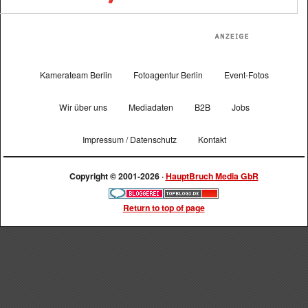
Kamerateam Berlin
Fotoagentur Berlin
Event-Fotos
Wir über uns
Mediadaten
B2B
Jobs
Impressum / Datenschutz
Kontakt
Copyright © 2001-2026 ·
HauptBruch Media GbR
Return to top of page