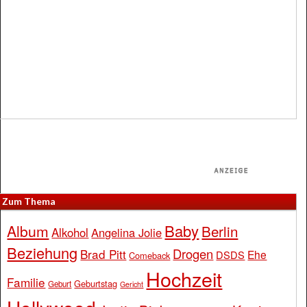
Zum Thema
Baby
Album
Berlin
Alkohol
Angelina Jolie
Beziehung
Drogen
Brad Pitt
Ehe
DSDS
Comeback
Hochzeit
Familie
Geburtstag
Geburt
Gericht