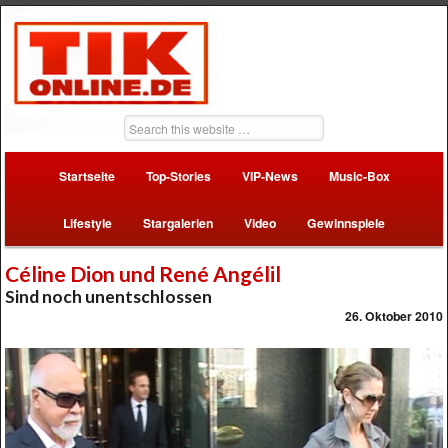
Startseite
Top-Stories
VIP-News
Music-Box
Lifestyle
Stargalerien
Video
Gewinnspiele
Céline Dion und René Angélil
Sind noch unentschlossen
26. Oktober 2010