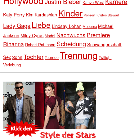
Hollywood
Justin Bieber
Karriere
Kanye West
Kinder
Katy Perry
Kim Kardashian
Konzert
Kristen Stewart
Liebe
Lady Gaga
Lindsay Lohan
Michael
Madonna
Premiere
Nachwuchs
Jackson
Miley Cyrus
Model
Scheidung
Rihanna
Schwangerschaft
Robert Pattinson
Trennung
Tochter
Sex
Sohn
Tournee
Twilight
Verlobung