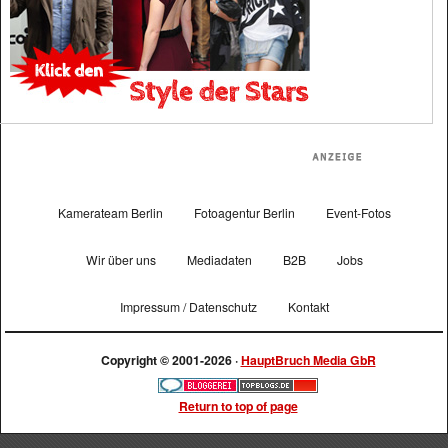
Kamerateam Berlin
Fotoagentur Berlin
Event-Fotos
Wir über uns
Mediadaten
B2B
Jobs
Impressum / Datenschutz
Kontakt
Copyright © 2001-2026 ·
HauptBruch Media GbR
Return to top of page