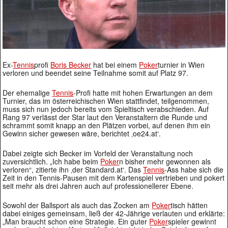
Ex-
Tennis
profi
Boris Becker
hat bei einem
Poker
turnier in Wien
verloren und beendet seine Teilnahme somit auf Platz 97.
Der ehemalige
Tennis
-Profi hatte mit hohen Erwartungen an dem
Turnier, das im österreichischen Wien stattfindet, teilgenommen,
muss sich nun jedoch bereits vom Spieltisch verabschieden. Auf
Rang 97 verlässt der Star laut den Veranstaltern die Runde und
schrammt somit knapp an den Plätzen vorbei, auf denen ihm ein
Gewinn sicher gewesen wäre, berichtet ‚oe24.at‘.
Dabei zeigte sich Becker im Vorfeld der Veranstaltung noch
zuversichtlich. „Ich habe beim
Poker
n bisher mehr gewonnen als
verloren“, zitierte ihn ‚der Standard.at‘. Das
Tennis
-Ass habe sich die
Zeit in den Tennis-Pausen mit dem Kartenspiel vertrieben und pokert
seit mehr als drei Jahren auch auf professionellerer Ebene.
Sowohl der Ballsport als auch das Zocken am
Poker
tisch hätten
dabei einiges gemeinsam, ließ der 42-Jährige verlauten und erklärte:
„Man braucht schon eine Strategie. Ein guter
Poker
spieler gewinnt