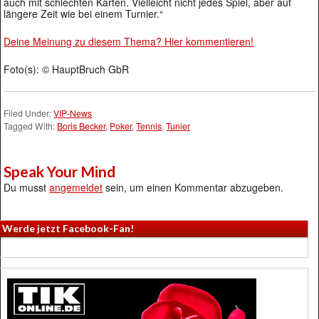
auch mit schlechten Karten. Vielleicht nicht jedes Spiel, aber auf
längere Zeit wie bei einem Turnier.“
Deine Meinung zu diesem Thema? Hier kommentieren!
Foto(s): © HauptBruch GbR
Filed Under:
VIP-News
Tagged With:
Boris Becker
,
Poker
,
Tennis
,
Tunier
Speak Your Mind
Du musst
angemeldet
sein, um einen Kommentar abzugeben.
Werde jetzt Facebook-Fan!