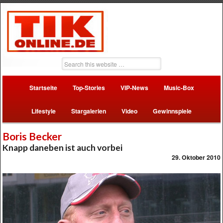
Startseite
Top-Stories
VIP-News
Music-Box
Lifestyle
Stargalerien
Video
Gewinnspiele
Boris Becker
Knapp daneben ist auch vorbei
29. Oktober 2010