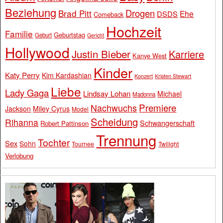
Beziehung
Drogen
Brad Pitt
Ehe
DSDS
Comeback
Hochzeit
Familie
Geburtstag
Geburt
Gericht
Hollywood
Justin Bieber
Karriere
Kanye West
Kinder
Katy Perry
Kim Kardashian
Konzert
Kristen Stewart
Liebe
Lady Gaga
Lindsay Lohan
Michael
Madonna
Premiere
Nachwuchs
Jackson
Miley Cyrus
Model
Scheidung
Rihanna
Schwangerschaft
Robert Pattinson
Trennung
Tochter
Sex
Sohn
Tournee
Twilight
Verlobung