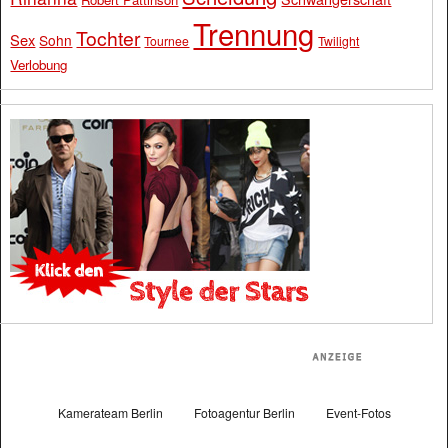
Trennung
Tochter
Sex
Sohn
Tournee
Twilight
Verlobung
Kamerateam Berlin
Fotoagentur Berlin
Event-Fotos