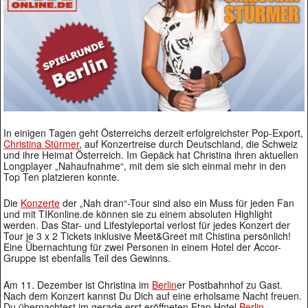
In einigen Tagen geht Österreichs derzeit erfolgreichster Pop-Export,
Christina Stürmer
, auf Konzertreise durch Deutschland, die Schweiz
und ihre Heimat Österreich. Im Gepäck hat Christina ihren aktuellen
Longplayer „Nahaufnahme“, mit dem sie sich einmal mehr in den
Top Ten platzieren konnte.
Die
Konzerte
der „Nah dran“-Tour sind also ein Muss für jeden Fan
und mit TIKonline.de können sie zu einem absoluten Highlight
werden. Das Star- und Lifestyleportal verlost für jedes Konzert der
Tour je 3 x 2 Tickets inklusive Meet&Greet mit Chistina persönlich!
Eine Übernachtung für zwei Personen in einem Hotel der Accor-
Gruppe ist ebenfalls Teil des Gewinns.
Am 11. Dezember ist Christina im
Berlin
er Postbahnhof zu Gast.
Nach dem Konzert kannst Du Dich auf eine erholsame Nacht freuen.
Du übernachtest im gerade erst eröffneten Etap Hotel
Berlin