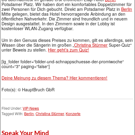
Potsdamer Platz. Wir haben dort ein komfortables Doppelzimmer für
zwei Personen für Dich gebucht. Direkt am Potsdamer Platz in
Berlin
Mitte gelegen, bietet das Hotel hervorragende Anbindung an den
öffentlichen Nahverkehr. Die Zimmer sind freundlich und in neuem
Design ausgestattet. In den Zimmern sowie in der Lobby ist
kostenloser WLAN-Zugang verfügbar.
Um in den Genuss dieses Preises zu kommen, gilt es allerdings, sein
Wissen über die Sängerin im großen „
Christina Stürmer
Super-Quiz“
unter Beweis zu stellen.
Hier geht’s zum Quiz!
[lg_folder folder=“bilder-und-schnappschuesse-der-promiwoche“
count=“3″ paging=“false“]
Deine Meinung zu diesem Thema? Hier kommentieren!
Foto(s): © HauptBruch GbR
Filed Under:
VIP-News
Tagged With:
Berlin
,
Christina Stürmer
,
Konzerte
Speak Your Mind