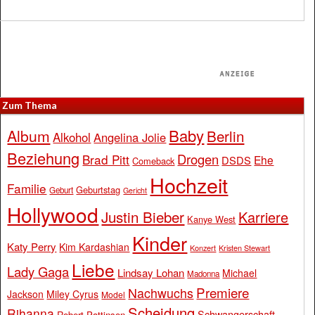
Zum Thema
Baby
Album
Berlin
Alkohol
Angelina Jolie
Beziehung
Drogen
Brad Pitt
Ehe
DSDS
Comeback
Hochzeit
Familie
Geburtstag
Geburt
Gericht
Hollywood
Justin Bieber
Karriere
Kanye West
Kinder
Katy Perry
Kim Kardashian
Konzert
Kristen Stewart
Liebe
Lady Gaga
Lindsay Lohan
Michael
Madonna
Premiere
Nachwuchs
Jackson
Miley Cyrus
Model
Scheidung
Rihanna
Schwangerschaft
Robert Pattinson