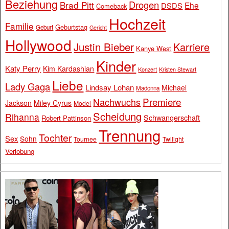
Beziehung
Drogen
Brad Pitt
Ehe
DSDS
Comeback
Hochzeit
Familie
Geburtstag
Geburt
Gericht
Hollywood
Justin Bieber
Karriere
Kanye West
Kinder
Katy Perry
Kim Kardashian
Konzert
Kristen Stewart
Liebe
Lady Gaga
Lindsay Lohan
Michael
Madonna
Premiere
Nachwuchs
Jackson
Miley Cyrus
Model
Scheidung
Rihanna
Schwangerschaft
Robert Pattinson
Trennung
Tochter
Sex
Sohn
Tournee
Twilight
Verlobung