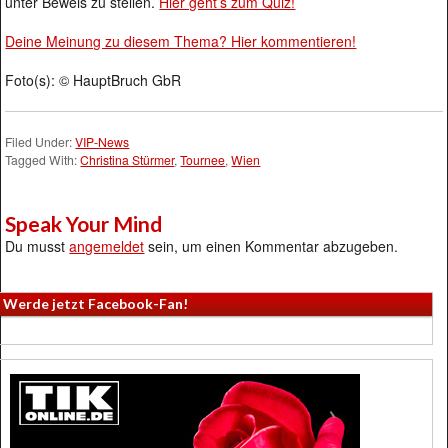
unter Beweis zu stellen.
Hier geht’s zum Quiz!
Deine Meinung zu diesem Thema? Hier kommentieren!
Foto(s): © HauptBruch GbR
Filed Under:
VIP-News
Tagged With:
Christina Stürmer
,
Tournee
,
Wien
Speak Your Mind
Du musst
angemeldet
sein, um einen Kommentar abzugeben.
Werde jetzt Facebook-Fan!