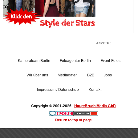
Kamerateam Berlin
Fotoagentur Berlin
Event-Fotos
Wir über uns
Mediadaten
B2B
Jobs
Impressum / Datenschutz
Kontakt
Copyright © 2001-2026 ·
HauptBruch Media GbR
Return to top of page