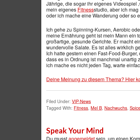
Jährige, die sogar ihr eigenes Videospiel 
mein eigenes
Fitness
studio, aber ich ma
oder ich mache eine Wanderung oder so e
Ich gehe zu Spinning-Kursen, Aerobic ode
meine Ernährung geht ist mein Mann ein to
großartige, gesunde Gerichte. Er macht e
wundervolle Salate. Es ist alles wirklich 
Ich hatte gestern einen Fast-Food-Burger, 
dass es in Ordnung ist manchmal unartig z
ich mache es nicht jeden Tag, warte einf
Deine Meinung zu diesem Thema? Hier k
Filed Under:
VIP-News
Tagged With:
Fitness
,
Mel B
,
Nachwuchs
,
Spice
Speak Your Mind
Du musst
angemeldet
sein, um einen Ko