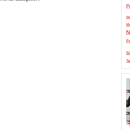
P
St
M
N
Pa
S
Tw