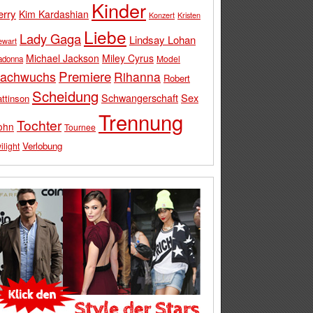
Kinder
erry
Kim Kardashian
Konzert
Kristen
Liebe
Lady Gaga
Lindsay Lohan
ewart
Michael Jackson
Miley Cyrus
Model
adonna
Premiere
achwuchs
Rihanna
Robert
Scheidung
Schwangerschaft
Sex
ttinson
Trennung
Tochter
ohn
Tournee
Verlobung
ilight