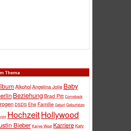
m Thema
Baby
lbum
Alkohol
Angelina Jolie
Beziehung
erlin
Brad Pitt
Comeback
rogen
Familie
Ehe
DSDS
Geburtstag
Geburt
Hochzeit
Hollywood
richt
ustin Bieber
Karriere
Katy
Kanye West