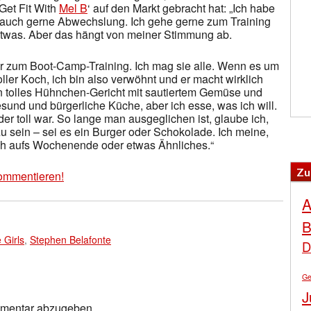
‚Get Fit With
Mel B
‘ auf den Markt gebracht hat: „Ich habe
g auch gerne Abwechslung. Ich gehe gerne zum Training
twas. Aber das hängt von meiner Stimmung ab.
r zum Boot-Camp-Training. Ich mag sie alle. Wenn es um
ller Koch, ich bin also verwöhnt und er macht wirklich
in tolles Hühnchen-Gericht mit sautiertem Gemüse und
gesund und bürgerliche Küche, aber ich esse, was ich will.
der toll war. So lange man ausgeglichen ist, glaube ich,
u sein – sei es ein Burger oder Schokolade. Ich meine,
ach aufs Wochenende oder etwas Ähnliches.“
Zu
ommentieren!
A
B
 Girls
,
Stephen Belafonte
D
Ge
J
mmentar abzugeben.