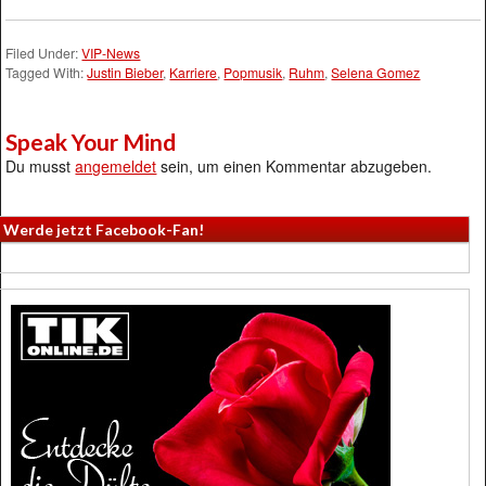
Filed Under:
VIP-News
Tagged With:
Justin Bieber
,
Karriere
,
Popmusik
,
Ruhm
,
Selena Gomez
Speak Your Mind
Du musst
angemeldet
sein, um einen Kommentar abzugeben.
Werde jetzt Facebook-Fan!