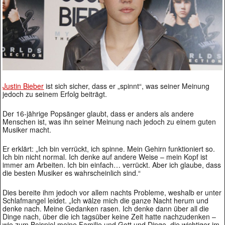
Justin Bieber
ist sich sicher, dass er „spinnt“, was seiner Meinung
jedoch zu seinem Erfolg beiträgt.
Der 16-jährige Popsänger glaubt, dass er anders als andere
Menschen ist, was ihn seiner Meinung nach jedoch zu einem guten
Musiker macht.
Er erklärt: „Ich bin verrückt, ich spinne. Mein Gehirn funktioniert so.
Ich bin nicht normal. Ich denke auf andere Weise – mein Kopf ist
immer am Arbeiten. Ich bin einfach… verrückt. Aber ich glaube, dass
die besten Musiker es wahrscheinlich sind.“
Dies bereite ihm jedoch vor allem nachts Probleme, weshalb er unter
Schlafmangel leidet. „Ich wälze mich die ganze Nacht herum und
denke nach. Meine Gedanken rasen. Ich denke dann über all die
Dinge nach, über die ich tagsüber keine Zeit hatte nachzudenken –
wie zum Beispiel meine Familie und Gott und Dinge, die wichtiger im