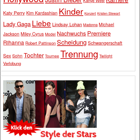
Kanye West
Kinder
Katy Perry
Kim Kardashian
Konzert
Kristen Stewart
Liebe
Lady Gaga
Lindsay Lohan
Michael
Madonna
Premiere
Nachwuchs
Jackson
Miley Cyrus
Model
Scheidung
Rihanna
Schwangerschaft
Robert Pattinson
Trennung
Tochter
Sex
Sohn
Tournee
Twilight
Verlobung