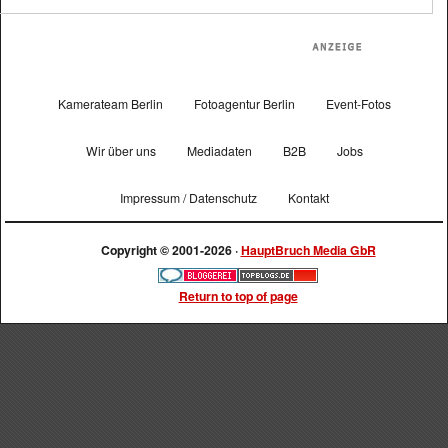
Kamerateam Berlin
Fotoagentur Berlin
Event-Fotos
Wir über uns
Mediadaten
B2B
Jobs
Impressum / Datenschutz
Kontakt
Copyright © 2001-2026 ·
HauptBruch Media GbR
Return to top of page