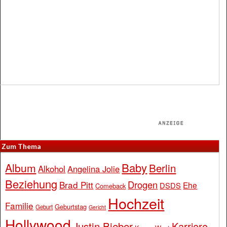
Zum Thema
Baby
Album
Berlin
Alkohol
Angelina Jolie
Beziehung
Drogen
Brad Pitt
Ehe
DSDS
Comeback
Hochzeit
Familie
Geburtstag
Geburt
Gericht
Hollywood
Justin Bieber
Karriere