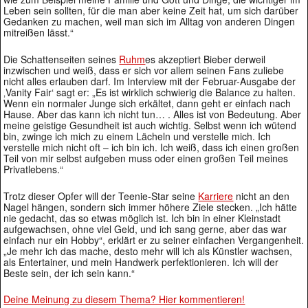
Leben sein sollten, für die man aber keine Zeit hat, um sich darüber
Gedanken zu machen, weil man sich im Alltag von anderen Dingen
mitreißen lässt.“
Die Schattenseiten seines
Ruhm
es akzeptiert Bieber derweil
inzwischen und weiß, dass er sich vor allem seinen Fans zuliebe
nicht alles erlauben darf. Im Interview mit der Februar-Ausgabe der
‚Vanity Fair‘ sagt er: „Es ist wirklich schwierig die Balance zu halten.
Wenn ein normaler Junge sich erkältet, dann geht er einfach nach
Hause. Aber das kann ich nicht tun… . Alles ist von Bedeutung. Aber
meine geistige Gesundheit ist auch wichtig. Selbst wenn ich wütend
bin, zwinge ich mich zu einem Lächeln und verstelle mich. Ich
verstelle mich nicht oft – ich bin ich. Ich weiß, dass ich einen großen
Teil von mir selbst aufgeben muss oder einen großen Teil meines
Privatlebens.“
Trotz dieser Opfer will der Teenie-Star seine
Karriere
nicht an den
Nagel hängen, sondern sich immer höhere Ziele stecken. „Ich hätte
nie gedacht, das so etwas möglich ist. Ich bin in einer Kleinstadt
aufgewachsen, ohne viel Geld, und ich sang gerne, aber das war
einfach nur ein Hobby“, erklärt er zu seiner einfachen Vergangenheit.
„Je mehr ich das mache, desto mehr will ich als Künstler wachsen,
als Entertainer, und mein Handwerk perfektionieren. Ich will der
Beste sein, der ich sein kann.“
Deine Meinung zu diesem Thema? Hier kommentieren!