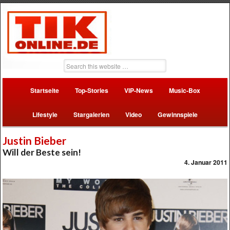
Startseite
Top-Stories
VIP-News
Music-Box
Lifestyle
Stargalerien
Video
Gewinnspiele
Justin Bieber
Will der Beste sein!
4. Januar 2011