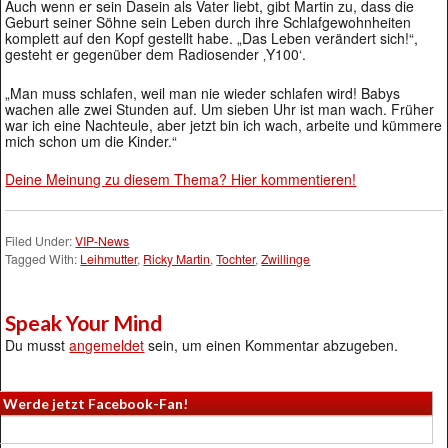
Auch wenn er sein Dasein als Vater liebt, gibt Martin zu, dass die
Geburt seiner Söhne sein Leben durch ihre Schlafgewohnheiten
komplett auf den Kopf gestellt habe. „Das Leben verändert sich!“,
gesteht er gegenüber dem Radiosender ‚Y100‘.
„Man muss schlafen, weil man nie wieder schlafen wird! Babys
wachen alle zwei Stunden auf. Um sieben Uhr ist man wach. Früher
war ich eine Nachteule, aber jetzt bin ich wach, arbeite und kümmere
mich schon um die Kinder.“
Deine Meinung zu diesem Thema? Hier kommentieren!
Filed Under:
VIP-News
Tagged With:
Leihmutter
,
Ricky Martin
,
Tochter
,
Zwillinge
Speak Your Mind
Du musst
angemeldet
sein, um einen Kommentar abzugeben.
Werde jetzt Facebook-Fan!