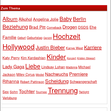
Zum Thema
Baby
Album
Berlin
Alkohol
Angelina Jolie
Beziehung
Drogen
Brad Pitt
Ehe
DSDS
Comeback
Hochzeit
Familie
Geburtstag
Geburt
Gericht
Hollywood
Justin Bieber
Karriere
Kanye West
Kinder
Katy Perry
Kim Kardashian
Konzert
Kristen Stewart
Liebe
Lady Gaga
Lindsay Lohan
Michael
Madonna
Premiere
Nachwuchs
Jackson
Miley Cyrus
Model
Scheidung
Rihanna
Schwangerschaft
Robert Pattinson
Trennung
Tochter
Sex
Sohn
Tournee
Twilight
Verlobung