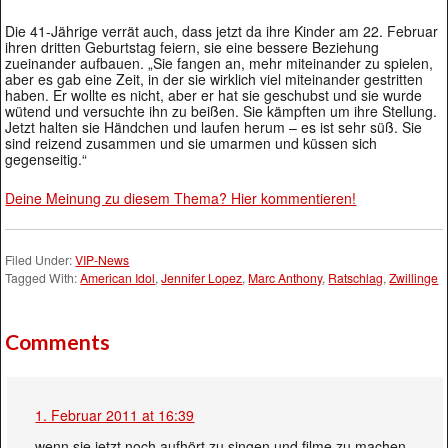
Die 41-Jährige verrät auch, dass jetzt da ihre Kinder am 22. Februar
ihren dritten Geburtstag feiern, sie eine bessere Beziehung
zueinander aufbauen. „Sie fangen an, mehr miteinander zu spielen,
aber es gab eine Zeit, in der sie wirklich viel miteinander gestritten
haben. Er wollte es nicht, aber er hat sie geschubst und sie wurde
wütend und versuchte ihn zu beißen. Sie kämpften um ihre Stellung.
Jetzt halten sie Händchen und laufen herum – es ist sehr süß. Sie
sind reizend zusammen und sie umarmen und küssen sich
gegenseitig.“
Deine Meinung zu diesem Thema? Hier kommentieren!
Filed Under:
VIP-News
Tagged With:
American Idol
,
Jennifer Lopez
,
Marc Anthony
,
Ratschlag
,
Zwillinge
Comments
1. Februar 2011 at 16:39
wenn sie jetzt noch aufhört zu singen und filme zu machen