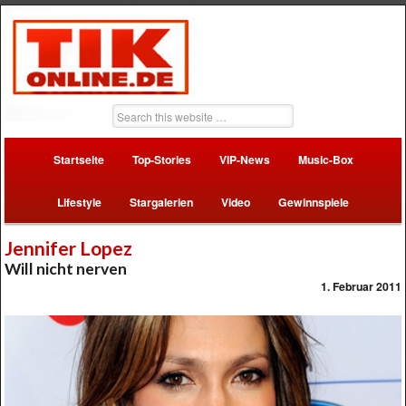
Startseite
Top-Stories
VIP-News
Music-Box
Lifestyle
Stargalerien
Video
Gewinnspiele
Jennifer Lopez
Will nicht nerven
1. Februar 2011