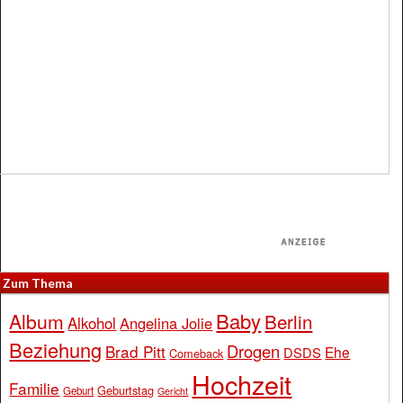
Zum Thema
Baby
Album
Berlin
Alkohol
Angelina Jolie
Beziehung
Drogen
Brad Pitt
Ehe
DSDS
Comeback
Hochzeit
Familie
Geburtstag
Geburt
Gericht