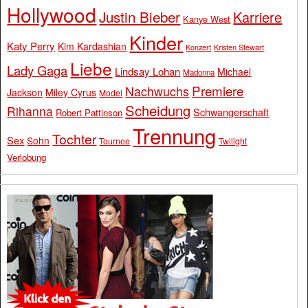
Hollywood
Justin Bieber
Karriere
Kanye West
Kinder
Katy Perry
Kim Kardashian
Konzert
Kristen Stewart
Liebe
Lady Gaga
Lindsay Lohan
Michael
Madonna
Premiere
Nachwuchs
Jackson
Miley Cyrus
Model
Scheidung
Rihanna
Schwangerschaft
Robert Pattinson
Trennung
Tochter
Sex
Sohn
Tournee
Twilight
Verlobung