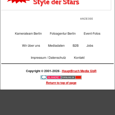
Kamerateam Berlin
Fotoagentur Berlin
Event-Fotos
Wir über uns
Mediadaten
B2B
Jobs
Impressum / Datenschutz
Kontakt
Copyright © 2001-2026 ·
HauptBruch Media GbR
Return to top of page