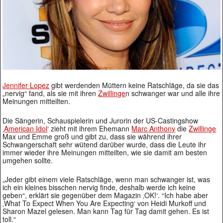
Jennifer Lopez
gibt werdenden Müttern keine Ratschläge, da sie das
„nervig“ fand, als sie mit ihren
Zwillinge
n schwanger war und alle ihre
Meinungen mitteilten.
Die Sängerin, Schauspielerin und Jurorin der US-Castingshow
‚
American Idol
‘ zieht mit ihrem Ehemann
Marc Anthony
die
Zwillinge
Max und Emme groß und gibt zu, dass sie während ihrer
Schwangerschaft sehr wütend darüber wurde, dass die Leute ihr
immer wieder ihre Meinungen mitteilten, wie sie damit am besten
umgehen sollte.
„Jeder gibt einem viele Ratschläge, wenn man schwanger ist, was
ich ein kleines bisschen nervig finde, deshalb werde ich keine
geben“, erklärt sie gegenüber dem Magazin ‚OK!‘. “Ich habe aber
‚What To Expect When You Are Expecting‘ von Heidi Murkoff und
Sharon Mazel gelesen. Man kann Tag für Tag damit gehen. Es ist
toll.“