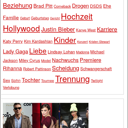
Beziehung
Drogen
Brad Pitt
Ehe
DSDS
Comeback
Hochzeit
Familie
Geburtstag
Geburt
Gericht
Hollywood
Justin Bieber
Karriere
Kanye West
Kinder
Katy Perry
Kim Kardashian
Konzert
Kristen Stewart
Liebe
Lady Gaga
Lindsay Lohan
Michael
Madonna
Premiere
Nachwuchs
Jackson
Miley Cyrus
Model
Scheidung
Rihanna
Schwangerschaft
Robert Pattinson
Trennung
Tochter
Sex
Sohn
Tournee
Twilight
Verlobung