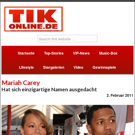
Startseite
Top-Stories
VIP-News
Music-Box
Lifestyle
Stargalerien
Video
Gewinnspiele
Mariah Carey
Hat sich einzigartige Namen ausgedacht
2. Februar 2011