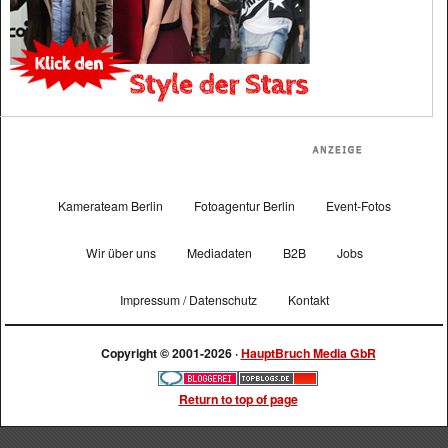
Kamerateam Berlin
Fotoagentur Berlin
Event-Fotos
Wir über uns
Mediadaten
B2B
Jobs
Impressum / Datenschutz
Kontakt
Copyright © 2001-2026 ·
HauptBruch Media GbR
Return to top of page