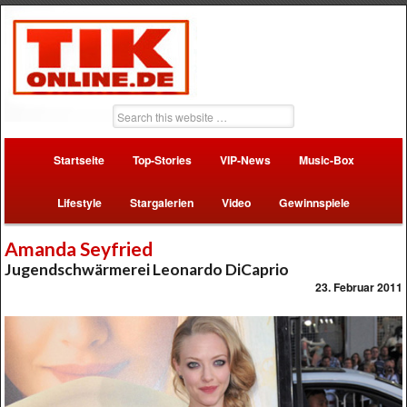
Startseite
Top-Stories
VIP-News
Music-Box
Lifestyle
Stargalerien
Video
Gewinnspiele
Amanda Seyfried
Jugendschwärmerei Leonardo DiCaprio
23. Februar 2011