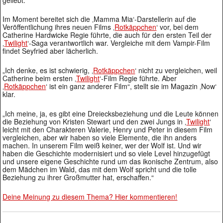
Im Moment bereitet sich die ‚Mamma Mia‘-Darstellerin auf die
Veröffentlichung ihres neuen Films ‚
Rotkäppchen
‘ vor, bei dem
Catherine Hardwicke Regie führte, die auch für den ersten Teil der
‚
Twilight
‘-Saga verantwortlich war. Vergleiche mit dem Vampir-Film
findet Seyfried aber lächerlich.
„Ich denke, es ist schwierig, ‚
Rotkäppchen
‘ nicht zu vergleichen, weil
Catherine beim ersten ‚
Twilight
‘-Film Regie führte. Aber
‚
Rotkäppchen
‘ ist ein ganz anderer Film“, stellt sie im Magazin ‚Now‘
klar.
„Ich meine, ja, es gibt eine Dreiecksbeziehung und die Leute können
die Beziehung von Kristen Stewart und den zwei Jungs in ‚
Twilight
‘
leicht mit den Charakteren Valerie, Henry und Peter in diesem Film
vergleichen, aber wir haben so viele Elemente, die ihn anders
machen. In unserem Film weiß keiner, wer der Wolf ist. Und wir
haben die Geschichte modernisiert und so viele Level hinzugefügt
und unsere eigene Geschichte rund um das ikonische Zentrum, also
dem Mädchen im Wald, das mit dem Wolf spricht und die tolle
Beziehung zu ihrer Großmutter hat, erschaffen.“
Deine Meinung zu diesem Thema? Hier kommentieren!