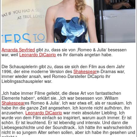
Amanda Seyfried
gibt zu, dass sie von ‚Romeo & Julia‘ besessen
war, weil
Leonardo DiCaprio
es ihr damals angetan habe.
Die Schauspielerin gibt zu, dass sie sich den Film aus dem Jahr
1996, der eine moderne Version des
Shakespear
e-Dramas war,
immer wieder ansah, weil Romeo-Darsteller DiCaprio ihr
Lieblingsschauspieler war.
„Ich habe immer Filme geliebt, die diese Art von fantastischen
Elemente haben“, erklärt sie. „Ich war besessen von ‚William
Shakespear
es Romeo & Julia‘. Ich war etwa elf, als er rauskam. Ich
habe ihn die ganze Zeit angesehen. Ich konnte nicht aufhören, ihn
anzusehen.
Leonardo DiCaprio
war mein absoluter Liebling. Ich
wurde von dem Film einfach so inspiriert, warum auch immer. Er ist
schön. Er ist leuchtend. Er ist lebendig und intensiv. Und dann die
Liebesgeschichte und der Soundtrack.. Ich hätte ihn wahrscheinlich
nicht in so jungem Alter sehen sollen, aber ich habe ihn gesehen und
geliebt.“