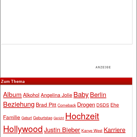
Zum Thema
Baby
Album
Berlin
Alkohol
Angelina Jolie
Beziehung
Drogen
Brad Pitt
Ehe
DSDS
Comeback
Hochzeit
Familie
Geburtstag
Geburt
Gericht
Hollywood
Justin Bieber
Karriere
Kanye West