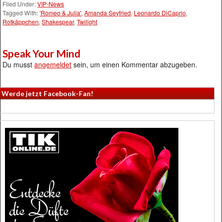
Filed Under:
VIP-News
Tagged With:
'Romeo & Julia'
,
Amanda Seyfried
,
Leonardo DiCaprio
,
Rotkäppchen
,
Shakespear
,
Twilight
Speak Your Mind
Du musst
angemeldet
sein, um einen Kommentar abzugeben.
Werde jetzt Facebook-Fan!