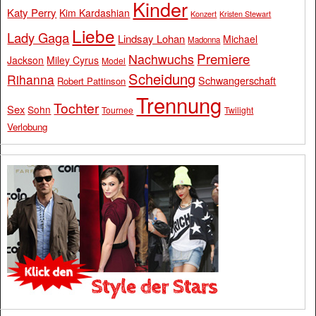
Kinder
Katy Perry
Kim Kardashian
Konzert
Kristen Stewart
Liebe
Lady Gaga
Lindsay Lohan
Michael
Madonna
Premiere
Nachwuchs
Jackson
Miley Cyrus
Model
Scheidung
Rihanna
Schwangerschaft
Robert Pattinson
Trennung
Tochter
Sex
Sohn
Tournee
Twilight
Verlobung