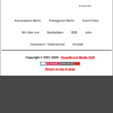
Kamerateam Berlin
Fotoagentur Berlin
Event-Fotos
Wir über uns
Mediadaten
B2B
Jobs
Impressum / Datenschutz
Kontakt
Copyright © 2001-2026 ·
HauptBruch Media GbR
Return to top of page