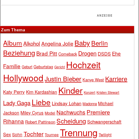
Zum Thema
Baby
Album
Berlin
Alkohol
Angelina Jolie
Beziehung
Drogen
Brad Pitt
Ehe
DSDS
Comeback
Hochzeit
Familie
Geburtstag
Geburt
Gericht
Hollywood
Justin Bieber
Karriere
Kanye West
Kinder
Katy Perry
Kim Kardashian
Konzert
Kristen Stewart
Liebe
Lady Gaga
Lindsay Lohan
Michael
Madonna
Premiere
Nachwuchs
Jackson
Miley Cyrus
Model
Scheidung
Rihanna
Schwangerschaft
Robert Pattinson
Trennung
Tochter
Sex
Sohn
Tournee
Twilight