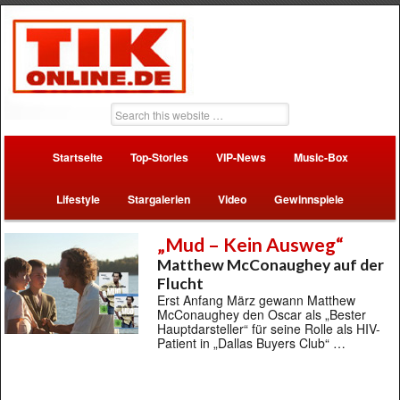
Startseite
Top-Stories
VIP-News
Music-Box
Lifestyle
Stargalerien
Video
Gewinnspiele
„Mud – Kein Ausweg“
Matthew McConaughey auf der
Flucht
Erst Anfang März gewann Matthew
McConaughey den Oscar als „Bester
Hauptdarsteller“ für seine Rolle als HIV-
Patient in „Dallas Buyers Club“ …