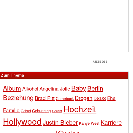
Zum Thema
Baby
Album
Berlin
Alkohol
Angelina Jolie
Beziehung
Drogen
Brad Pitt
Ehe
DSDS
Comeback
Hochzeit
Familie
Geburtstag
Geburt
Gericht
Hollywood
Justin Bieber
Karriere
Kanye West