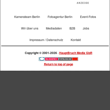
Kamerateam Berlin
Fotoagentur Berlin
Event-Fotos
Wir über uns
Mediadaten
B2B
Jobs
Impressum / Datenschutz
Kontakt
Copyright © 2001-2026 ·
HauptBruch Media GbR
Return to top of page