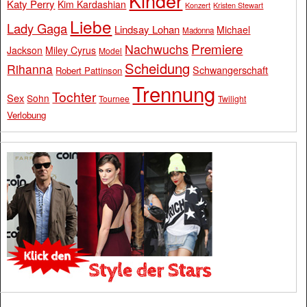
Kinder
Katy Perry
Kim Kardashian
Konzert
Kristen Stewart
Liebe
Lady Gaga
Lindsay Lohan
Michael
Madonna
Premiere
Nachwuchs
Jackson
Miley Cyrus
Model
Scheidung
Rihanna
Schwangerschaft
Robert Pattinson
Trennung
Tochter
Sex
Sohn
Tournee
Twilight
Verlobung