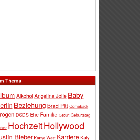
m Thema
Baby
lbum
Alkohol
Angelina Jolie
Beziehung
erlin
Brad Pitt
Comeback
rogen
Familie
Ehe
DSDS
Geburtstag
Geburt
Hochzeit
Hollywood
richt
ustin Bieber
Karriere
Katy
Kanye West