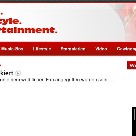
Music-Box
Lifestyle
Stargalerien
Video
Gewinnsp
e
We
kiert
von einem weiblichen Fan angegriffen worden sein …