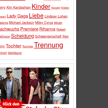
Kinder
erry
Kim Kardashian
Konzert
Kristen
Liebe
Lady Gaga
Lindsay Lohan
ewart
Michael Jackson
Miley Cyrus
Model
adonna
Premiere
achwuchs
Rihanna
Robert
Scheidung
Schwangerschaft
Sex
ttinson
Trennung
Tochter
ohn
Tournee
Verlobung
ilight