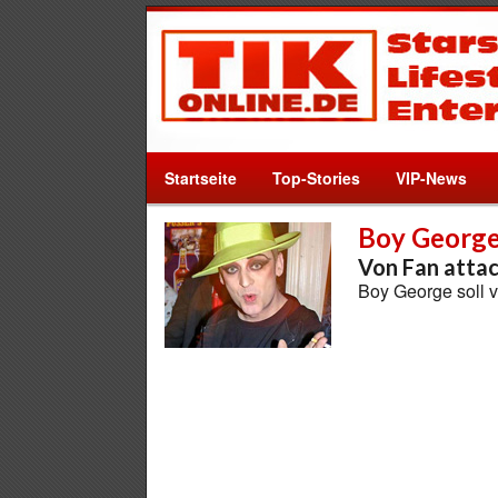
Startseite
Top-Stories
VIP-News
Boy Georg
Von Fan attac
Boy George soll 