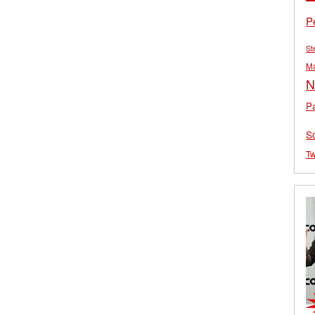
P
St
M
N
Pa
S
Tw