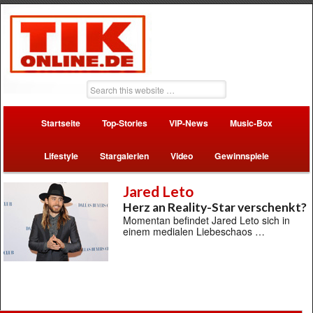
Startseite
Top-Stories
VIP-News
Music-Box
Lifestyle
Stargalerien
Video
Gewinnspiele
Jared Leto
Herz an Reality-Star verschenkt?
Momentan befindet Jared Leto sich in
einem medialen Liebeschaos …