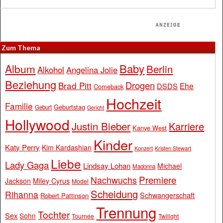
Zum Thema
Baby
Album
Berlin
Alkohol
Angelina Jolie
Beziehung
Drogen
Brad Pitt
Ehe
DSDS
Comeback
Hochzeit
Familie
Geburtstag
Geburt
Gericht
Hollywood
Justin Bieber
Karriere
Kanye West
Kinder
Katy Perry
Kim Kardashian
Konzert
Kristen Stewart
Liebe
Lady Gaga
Lindsay Lohan
Michael
Madonna
Premiere
Nachwuchs
Jackson
Miley Cyrus
Model
Scheidung
Rihanna
Schwangerschaft
Robert Pattinson
Trennung
Tochter
Sex
Sohn
Tournee
Twilight