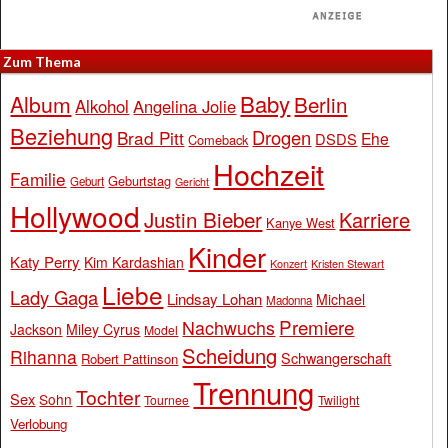
Zum Thema
Baby
Album
Berlin
Alkohol
Angelina Jolie
Beziehung
Drogen
Brad Pitt
Ehe
DSDS
Comeback
Hochzeit
Familie
Geburtstag
Geburt
Gericht
Hollywood
Justin Bieber
Karriere
Kanye West
Kinder
Katy Perry
Kim Kardashian
Konzert
Kristen Stewart
Liebe
Lady Gaga
Lindsay Lohan
Michael
Madonna
Premiere
Nachwuchs
Jackson
Miley Cyrus
Model
Scheidung
Rihanna
Schwangerschaft
Robert Pattinson
Trennung
Tochter
Sex
Sohn
Tournee
Twilight
Verlobung