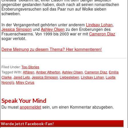
gegenüber gestanden haben, doch nach all seinen romantischen
Eroberungsversuchen soll das Paar nun auf Wolke sieben
schweben.
In der Vergangenheit gehörten unter anderem
Lindsay Lohan
,
Jessica Simpson
und
Ashley Olsen
zu den Eroberungen des
Frauenschwarms. Von 1999 bis 2003 war er mit
Cameron Diaz
sogar verlobt.
Deine Meinung zu diesem Thema? Hier kommentieren!
Filed Under:
Top-Stories
Tagged With:
Affären
,
Amber Atherton
,
Ashley Olsen
,
Cameron Diaz
,
Emilia
Clarke
,
Jared Leto
,
Jessica Simpson
,
Liebesleben
,
Lindsay Lohan
,
Lupita
Nyong'o
,
Miley Cyrus
Speak Your Mind
Du musst
angemeldet
sein, um einen Kommentar abzugeben.
Werde jetzt Facebook-Fan!