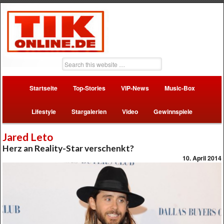
Startseite
Top-Stories
VIP-News
Music-Box
Lifestyle
Stargalerien
Video
Gewinnspiele
Jared Leto
Herz an Reality-Star verschenkt?
10. April 2014