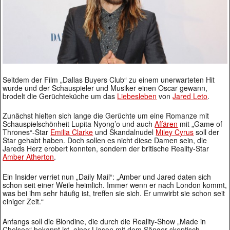
Seitdem der Film „Dallas Buyers Club“ zu einem unerwarteten Hit
wurde und der Schauspieler und Musiker einen Oscar gewann,
brodelt die Gerüchteküche um das
Liebesleben
von
Jared Leto
.
Zunächst hielten sich lange die Gerüchte um eine Romanze mit
Schauspielschönheit Lupita Nyong’o und auch
Affären
mit „Game of
Thrones“-Star
Emilia Clarke
und Skandalnudel
Miley Cyrus
soll der
Star gehabt haben. Doch sollen es nicht diese Damen sein, die
Jareds Herz erobert konnten, sondern der britische Reality-Star
Amber Atherton
.
Ein Insider verriet nun „Daily Mail“: „Amber und Jared daten sich
schon seit einer Weile heimlich. Immer wenn er nach London kommt,
was bei ihm sehr häufig ist, treffen sie sich. Er umwirbt sie schon seit
einiger Zeit.“
Anfangs soll die Blondine, die durch die Reality-Show „Made in
Chelsea“ bekannt ist, einer Liason mit dem Sänger skeptisch