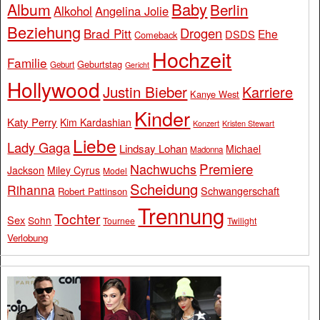
Baby
Album
Berlin
Alkohol
Angelina Jolie
Beziehung
Drogen
Brad Pitt
Ehe
DSDS
Comeback
Hochzeit
Familie
Geburtstag
Geburt
Gericht
Hollywood
Justin Bieber
Karriere
Kanye West
Kinder
Katy Perry
Kim Kardashian
Konzert
Kristen Stewart
Liebe
Lady Gaga
Lindsay Lohan
Michael
Madonna
Premiere
Nachwuchs
Jackson
Miley Cyrus
Model
Scheidung
Rihanna
Schwangerschaft
Robert Pattinson
Trennung
Tochter
Sex
Sohn
Tournee
Twilight
Verlobung