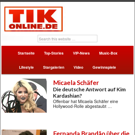
Startseite
Top-Stories
VIP-News
Music-Box
Lifestyle
Stargalerien
Video
Gewinnspiele
Micaela Schäfer
Die deutsche Antwort auf Kim
Kardashian?
Offenbar hat Micaela Schäfer eine
Hollywood-Rolle abgestaubt …
Fernanda Brandão über die