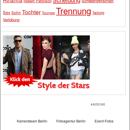
Rihanna
Schwangerschaft
Robert Pattinson
Trennung
Tochter
Sex
Sohn
Tournee
Twilight
Verlobung
Kamerateam Berlin
Fotoagentur Berlin
Event-Fotos