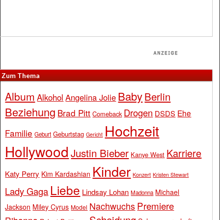
Zum Thema
Baby
Album
Berlin
Alkohol
Angelina Jolie
Beziehung
Drogen
Brad Pitt
Ehe
DSDS
Comeback
Hochzeit
Familie
Geburtstag
Geburt
Gericht
Hollywood
Justin Bieber
Karriere
Kanye West
Kinder
Katy Perry
Kim Kardashian
Konzert
Kristen Stewart
Liebe
Lady Gaga
Lindsay Lohan
Michael
Madonna
Premiere
Nachwuchs
Jackson
Miley Cyrus
Model
Scheidung