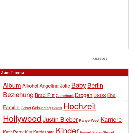
Zum Thema
Baby
Album
Berlin
Alkohol
Angelina Jolie
Beziehung
Drogen
Brad Pitt
Ehe
DSDS
Comeback
Hochzeit
Familie
Geburtstag
Geburt
Gericht
Hollywood
Justin Bieber
Karriere
Kanye West
Kinder
Katy Perry
Kim Kardashian
Konzert
Kristen Stewart