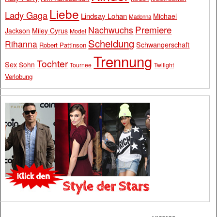
Liebe
Lady Gaga
Lindsay Lohan
Michael
Madonna
Premiere
Nachwuchs
Jackson
Miley Cyrus
Model
Scheidung
Rihanna
Schwangerschaft
Robert Pattinson
Trennung
Tochter
Sex
Sohn
Tournee
Twilight
Verlobung