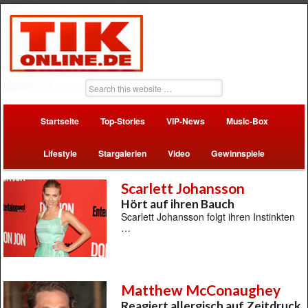
Startseite
Top-Stories
VIP-News
Music-Box
Lifestyle
Stargalerien
Video
Gewinnspiele
Scarlett Johansson
Hört auf ihren Bauch
Scarlett Johansson folgt ihren Instinkten
…
Matthew McConaughey
Reagiert allergisch auf Zeitdruck