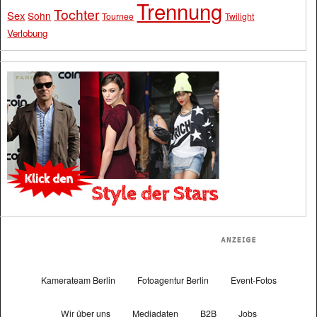
Trennung
Tochter
Sex
Sohn
Tournee
Twilight
Verlobung
Kamerateam Berlin
Fotoagentur Berlin
Event-Fotos
Wir über uns
Mediadaten
B2B
Jobs