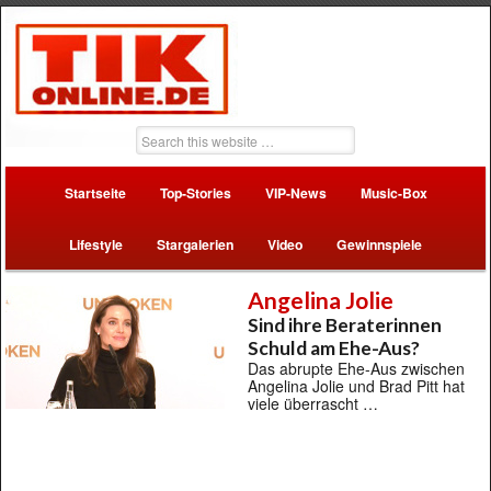
Startseite
Top-Stories
VIP-News
Music-Box
Lifestyle
Stargalerien
Video
Gewinnspiele
Angelina Jolie
Sind ihre Beraterinnen
Schuld am Ehe-Aus?
Das abrupte Ehe-Aus zwischen
Angelina Jolie und Brad Pitt hat
viele überrascht …