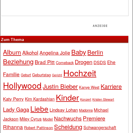
Zum Thema
Baby
Album
Berlin
Alkohol
Angelina Jolie
Beziehung
Drogen
Brad Pitt
Ehe
DSDS
Comeback
Hochzeit
Familie
Geburtstag
Geburt
Gericht
Hollywood
Justin Bieber
Karriere
Kanye West
Kinder
Katy Perry
Kim Kardashian
Konzert
Kristen Stewart
Liebe
Lady Gaga
Lindsay Lohan
Michael
Madonna
Premiere
Nachwuchs
Jackson
Miley Cyrus
Model
Scheidung
Rihanna
Schwangerschaft
Robert Pattinson