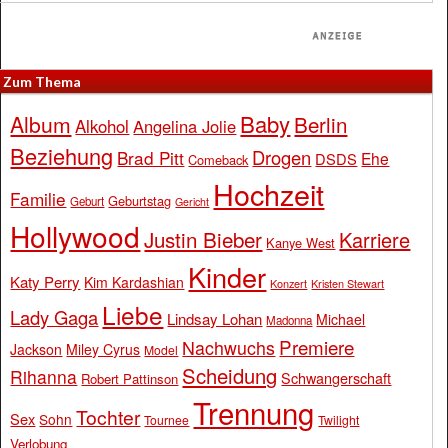
Zum Thema
Baby
Album
Berlin
Alkohol
Angelina Jolie
Beziehung
Drogen
Brad Pitt
Ehe
DSDS
Comeback
Hochzeit
Familie
Geburtstag
Geburt
Gericht
Hollywood
Justin Bieber
Karriere
Kanye West
Kinder
Katy Perry
Kim Kardashian
Konzert
Kristen Stewart
Liebe
Lady Gaga
Lindsay Lohan
Michael
Madonna
Premiere
Nachwuchs
Jackson
Miley Cyrus
Model
Scheidung
Rihanna
Schwangerschaft
Robert Pattinson
Trennung
Tochter
Sex
Sohn
Tournee
Twilight
Verlobung