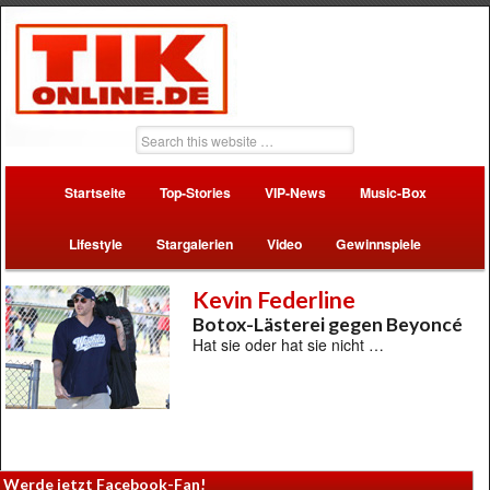
Startseite
Top-Stories
VIP-News
Music-Box
Lifestyle
Stargalerien
Video
Gewinnspiele
Kevin Federline
Botox-Lästerei gegen Beyoncé
Hat sie oder hat sie nicht …
Werde jetzt Facebook-Fan!