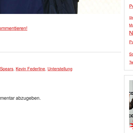
P
St
M
ommentieren!
N
Pa
S
Tw
 Spears
,
Kevin Federline
,
Unterstellung
mmentar abzugeben.