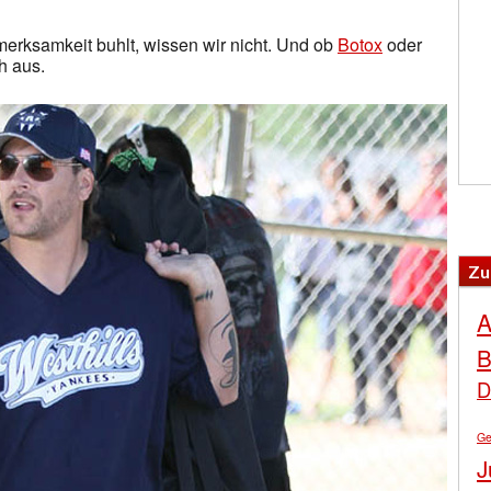
erksamkeit buhlt, wissen wir nicht. Und ob
Botox
oder
h aus.
Zu
A
B
D
Ge
J