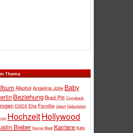
m Thema
Baby
lbum
Alkohol
Angelina Jolie
Beziehung
erlin
Brad Pitt
Comeback
rogen
Familie
Ehe
DSDS
Geburtstag
Geburt
Hochzeit
Hollywood
richt
ustin Bieber
Karriere
Katy
Kanye West