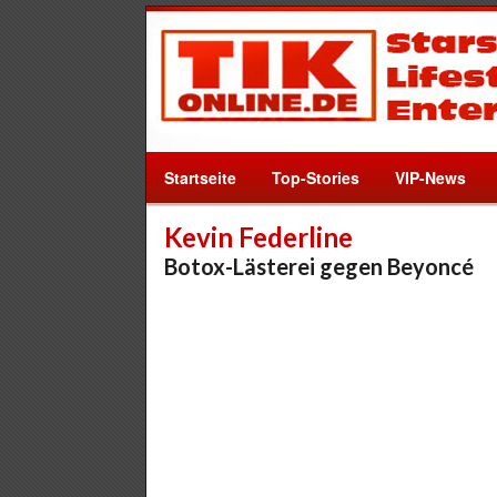
Startseite
Top-Stories
VIP-News
Kevin Federline
Botox-Lästerei gegen Beyoncé