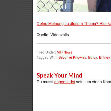
Deine Meinung zu diesem Thema? Hier k
Quelle: Videovalis
Filed Under:
VIP-News
Tagged With:
Beyonvé Knowles
,
Botox
,
Britney
Speak Your Mind
Du musst
angemeldet
sein, um einen Ko