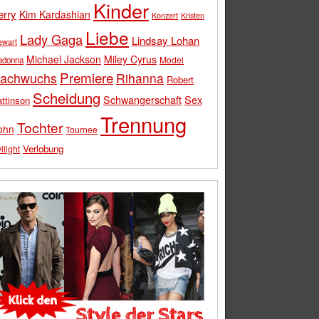
Kinder
erry
Kim Kardashian
Konzert
Kristen
Liebe
Lady Gaga
Lindsay Lohan
ewart
Michael Jackson
Miley Cyrus
Model
adonna
Premiere
achwuchs
Rihanna
Robert
Scheidung
Schwangerschaft
Sex
ttinson
Trennung
Tochter
ohn
Tournee
Verlobung
ilight