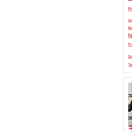
P
St
M
N
Pa
S
Tw