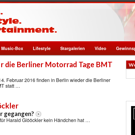
Music-Box
Lifestyle
Stargalerien
Video
Gewinnsp
r die Berliner Motorrad Tage BMT
We
4. Februar 2016 finden in Berlin wieder die Berliner
T statt …
öckler
er gegangen?
ofür Harald Glööckler kein Händchen hat …