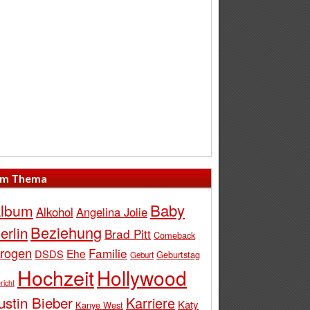
m Thema
Baby
lbum
Alkohol
Angelina Jolie
Beziehung
erlin
Brad Pitt
Comeback
rogen
Familie
Ehe
DSDS
Geburtstag
Geburt
Hochzeit
Hollywood
richt
ustin Bieber
Karriere
Katy
Kanye West