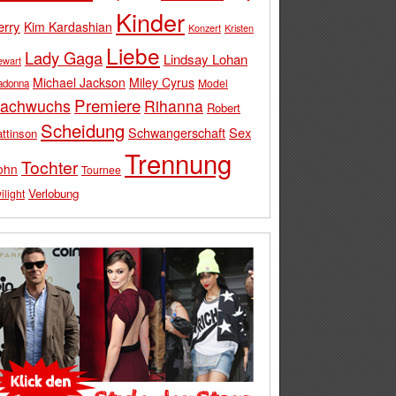
Kinder
erry
Kim Kardashian
Konzert
Kristen
Liebe
Lady Gaga
Lindsay Lohan
ewart
Michael Jackson
Miley Cyrus
Model
adonna
Premiere
achwuchs
Rihanna
Robert
Scheidung
Schwangerschaft
Sex
ttinson
Trennung
Tochter
ohn
Tournee
Verlobung
ilight