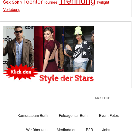
Tochter
Sex
Sohn
Tournee
Twilight
Verlobung
Kamerateam Berlin
Fotoagentur Berlin
Event-Fotos
Wir über uns
Mediadaten
B2B
Jobs