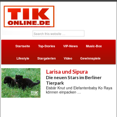
Startseite
Top-Stories
VIP-News
Music-Box
Lifestyle
Stargalerien
Video
Gewinnspiele
Larisa und Sipura
Die neuen Stars im Berliner
Tierpark
Eisbär Knut und Elefantenbaby Ko Raya
können einpacken …