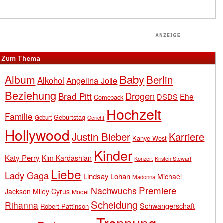
Zum Thema
Baby
Album
Berlin
Alkohol
Angelina Jolie
Beziehung
Drogen
Brad Pitt
Ehe
DSDS
Comeback
Hochzeit
Familie
Geburtstag
Geburt
Gericht
Hollywood
Justin Bieber
Karriere
Kanye West
Kinder
Katy Perry
Kim Kardashian
Konzert
Kristen Stewart
Liebe
Lady Gaga
Lindsay Lohan
Michael
Madonna
Premiere
Nachwuchs
Jackson
Miley Cyrus
Model
Scheidung
Rihanna
Schwangerschaft
Robert Pattinson
Trennung